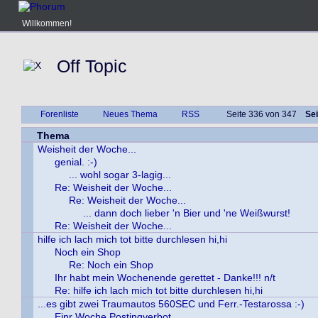
Willkommen!
Off Topic
Forenliste
Neues Thema
RSS
Seite 336 von 347
Sei
Thema
Weisheit der Woche...
genial. :-)
... wohl sogar 3-lagig...
Re: Weisheit der Woche...
Re: Weisheit der Woche...
... dann doch lieber 'n Bier und 'ne Weißwurst!
Re: Weisheit der Woche...
hilfe ich lach mich tot bitte durchlesen hi,hi
Noch ein Shop
Re: Noch ein Shop
Ihr habt mein Wochenende gerettet - Danke!!! n/t
Re: hilfe ich lach mich tot bitte durchlesen hi,hi
...es gibt zwei Traumautos 560SEC und Ferr.-Testarossa :-)
Einr Woche Postingverbot...