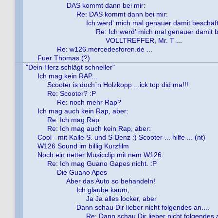
DAS kommt dann bei mir:
Re: DAS kommt dann bei mir:
Ich werd' mich mal genauer damit beschäfti
Re: Ich werd' mich mal genauer damit be
VOLLTREFFER, Mr. T ...
Re: w126.mercedesforen.de ...
Fuer Thomas (?)
"Dein Herz schlägt schneller"
Ich mag kein RAP...
Scooter is doch´n Holzkopp ...ick top did ma!!!
Re: Scooter? :P
Re: noch mehr Rap?
Ich mag auch kein Rap, aber:
Re: Ich mag Rap
Re: Ich mag auch kein Rap, aber:
Cool - mit Kalle S. und S-Benz :) Scooter ... hilfe ... (nt)
W126 Sound im billig Kurzfilm
Noch ein netter Musicclip mit nem W126:
Re: Ich mag Guano Gapes nicht. :P
Die Guano Apes
Aber das Auto so behandeln!
Ich glaube kaum,
Ja Ja alles locker, aber
Dann schau Dir lieber nicht folgendes an....
Re: Dann schau Dir lieber nicht folgendes a