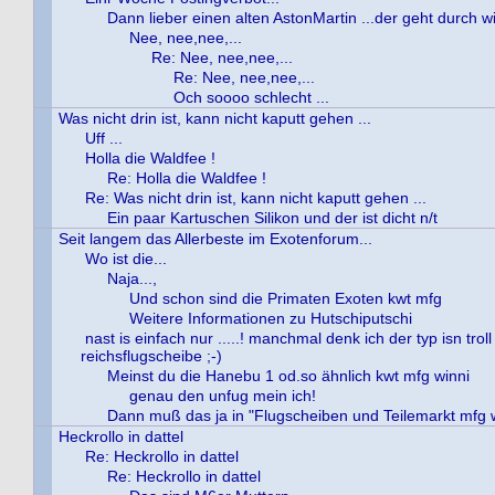
Dann lieber einen alten AstonMartin ...der geht durch wi
Nee, nee,nee,...
Re: Nee, nee,nee,...
Re: Nee, nee,nee,...
Och soooo schlecht ...
Was nicht drin ist, kann nicht kaputt gehen ...
Uff ...
Holla die Waldfee !
Re: Holla die Waldfee !
Re: Was nicht drin ist, kann nicht kaputt gehen ...
Ein paar Kartuschen Silikon und der ist dicht n/t
Seit langem das Allerbeste im Exotenforum...
Wo ist die...
Naja...,
Und schon sind die Primaten Exoten kwt mfg
Weitere Informationen zu Hutschiputschi
nast is einfach nur .....! manchmal denk ich der typ isn troll
reichsflugscheibe ;-)
Meinst du die Hanebu 1 od.so ähnlich kwt mfg winni
genau den unfug mein ich!
Dann muß das ja in "Flugscheiben und Teilemarkt mfg 
Heckrollo in dattel
Re: Heckrollo in dattel
Re: Heckrollo in dattel