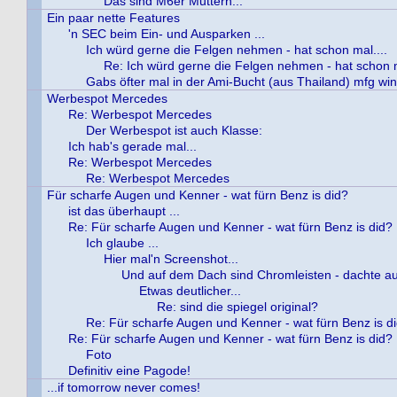
Das sind M6er Muttern...
Ein paar nette Features
'n SEC beim Ein- und Ausparken ...
Ich würd gerne die Felgen nehmen - hat schon mal....
Re: Ich würd gerne die Felgen nehmen - hat schon m
Gabs öfter mal in der Ami-Bucht (aus Thailand) mfg win
Werbespot Mercedes
Re: Werbespot Mercedes
Der Werbespot ist auch Klasse:
Ich hab's gerade mal...
Re: Werbespot Mercedes
Re: Werbespot Mercedes
Für scharfe Augen und Kenner - wat fürn Benz is did?
ist das überhaupt ...
Re: Für scharfe Augen und Kenner - wat fürn Benz is did?
Ich glaube ...
Hier mal'n Screenshot...
Und auf dem Dach sind Chromleisten - dachte auc
Etwas deutlicher...
Re: sind die spiegel original?
Re: Für scharfe Augen und Kenner - wat fürn Benz is d
Re: Für scharfe Augen und Kenner - wat fürn Benz is did?
Foto
Definitiv eine Pagode!
...if tomorrow never comes!