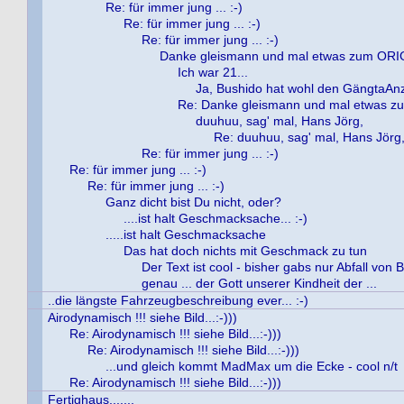
Re: für immer jung ... :-)
Re: für immer jung ... :-)
Re: für immer jung ... :-)
Danke gleismann und mal etwas zum OR
Ich war 21...
Ja, Bushido hat wohl den GängtaAn
Re: Danke gleismann und mal etwas 
duuhuu, sag' mal, Hans Jörg,
Re: duuhuu, sag' mal, Hans Jörg
Re: für immer jung ... :-)
Re: für immer jung ... :-)
Re: für immer jung ... :-)
Ganz dicht bist Du nicht, oder?
....ist halt Geschmacksache... :-)
.....ist halt Geschmacksache
Das hat doch nichts mit Geschmack zu tun
Der Text ist cool - bisher gabs nur Abfall von 
genau ... der Gott unserer Kindheit der ...
..die längste Fahrzeugbeschreibung ever... :-)
Airodynamisch !!! siehe Bild...:-)))
Re: Airodynamisch !!! siehe Bild...:-)))
Re: Airodynamisch !!! siehe Bild...:-)))
...und gleich kommt MadMax um die Ecke - cool n/t
Re: Airodynamisch !!! siehe Bild...:-)))
Fertighaus.......