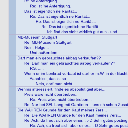
Ist 'ne Anfertigung.
Re: Ist 'ne Anfertigung.
Das ist eigentlich ne Rarität...
Re: Das ist eigentlich ne Rarität...
Re: Das ist eigentlich ne Rarität...
Re: Das ist eigentlich ne Rarität...
Ich find das sieht wirklich gut aus - und...
MB-Museum Stuttgart
Re: MB-Museum Stuttgart
Nein, Helge...
Und außerdem....
Darf man ein gebrauchtes airbag verkaufen??
Re: Darf man ein gebrauchtes airbag verkaufen??
P.S. .....
Wenn er im Lenkrad verbaut ist darf er m.W. in der Buch
Aaaahlso, das ist so...
Nein, darf man nicht.
Wehms interessiert, finde es absoulut geil aber...
Preis wäre nicht übertrieben...
Re: Preis wäre nicht übertrieben...
Re: Nur bei SEL Lang mit Gardinen... uns eh schon Zusatz
Die WAHREN Gründe für den Kauf meines 7ers...
Re: Die WAHREN Gründe für den Kauf meines 7ers...
Re: Ach, da freut sich aber einer... :-D Sehr gutes posting
Re: Ach, da freut sich aber einer... :-D Sehr gutes post