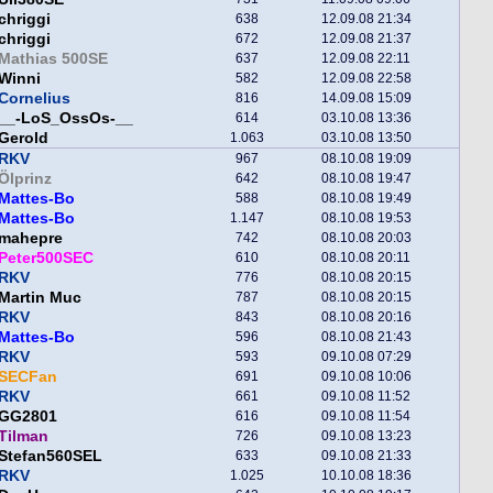
chriggi
638
12.09.08 21:34
chriggi
672
12.09.08 21:37
Mathias 500SE
637
12.09.08 22:11
Winni
582
12.09.08 22:58
Cornelius
816
14.09.08 15:09
__-LoS_OssOs-__
614
03.10.08 13:36
Gerold
1.063
03.10.08 13:50
RKV
967
08.10.08 19:09
Ölprinz
642
08.10.08 19:47
Mattes-Bo
588
08.10.08 19:49
Mattes-Bo
1.147
08.10.08 19:53
mahepre
742
08.10.08 20:03
Peter500SEC
610
08.10.08 20:11
RKV
776
08.10.08 20:15
Martin Muc
787
08.10.08 20:15
RKV
843
08.10.08 20:16
Mattes-Bo
596
08.10.08 21:43
RKV
593
09.10.08 07:29
SECFan
691
09.10.08 10:06
RKV
661
09.10.08 11:52
GG2801
616
09.10.08 11:54
Tilman
726
09.10.08 13:23
Stefan560SEL
633
09.10.08 21:33
RKV
1.025
10.10.08 18:36