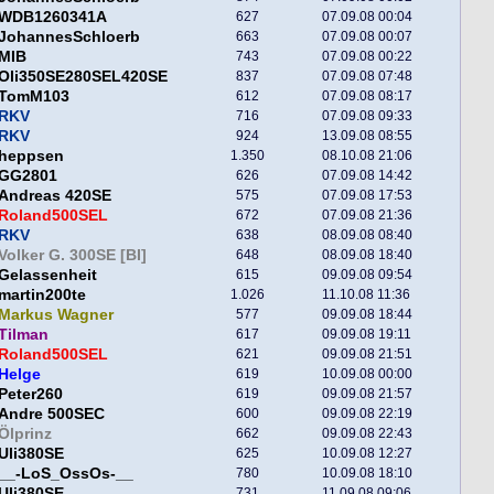
WDB1260341A
627
07.09.08 00:04
JohannesSchloerb
663
07.09.08 00:07
MIB
743
07.09.08 00:22
Oli350SE280SEL420SE
837
07.09.08 07:48
TomM103
612
07.09.08 08:17
RKV
716
07.09.08 09:33
RKV
924
13.09.08 08:55
heppsen
1.350
08.10.08 21:06
GG2801
626
07.09.08 14:42
Andreas 420SE
575
07.09.08 17:53
Roland500SEL
672
07.09.08 21:36
RKV
638
08.09.08 08:40
Volker G. 300SE [BI]
648
08.09.08 18:40
Gelassenheit
615
09.09.08 09:54
martin200te
1.026
11.10.08 11:36
Markus Wagner
577
09.09.08 18:44
Tilman
617
09.09.08 19:11
Roland500SEL
621
09.09.08 21:51
Helge
619
10.09.08 00:00
Peter260
619
09.09.08 21:57
Andre 500SEC
600
09.09.08 22:19
Ölprinz
662
09.09.08 22:43
Uli380SE
625
10.09.08 12:27
__-LoS_OssOs-__
780
10.09.08 18:10
Uli380SE
731
11.09.08 09:06