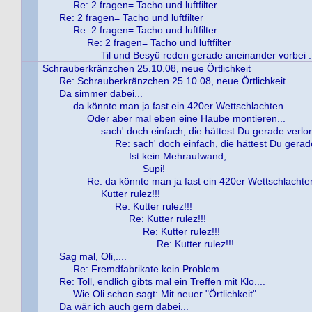
Re: 2 fragen= Tacho und luftfilter
Re: 2 fragen= Tacho und luftfilter
Re: 2 fragen= Tacho und luftfilter
Re: 2 fragen= Tacho und luftfilter
Til und Besyü reden gerade aneinander vorbei .
Schrauberkränzchen 25.10.08, neue Örtlichkeit
Re: Schrauberkränzchen 25.10.08, neue Örtlichkeit
Da simmer dabei...
da könnte man ja fast ein 420er Wettschlachten...
Oder aber mal eben eine Haube montieren...
sach' doch einfach, die hättest Du gerade verlor
Re: sach' doch einfach, die hättest Du gerade
Ist kein Mehraufwand,
Supi!
Re: da könnte man ja fast ein 420er Wettschlachten
Kutter rulez!!!
Re: Kutter rulez!!!
Re: Kutter rulez!!!
Re: Kutter rulez!!!
Re: Kutter rulez!!!
Sag mal, Oli,....
Re: Fremdfabrikate kein Problem
Re: Toll, endlich gibts mal ein Treffen mit Klo....
Wie Oli schon sagt: Mit neuer "Örtlichkeit" ...
Da wär ich auch gern dabei...