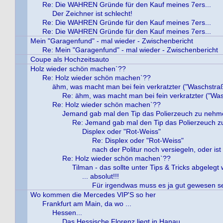
Re: Die WAHREN Gründe für den Kauf meines 7ers...
Der Zeichner ist schlecht!
Re: Die WAHREN Gründe für den Kauf meines 7ers...
Re: Die WAHREN Gründe für den Kauf meines 7ers...
Mein "Garagenfund" - mal wieder - Zwischenbericht
Re: Mein "Garagenfund" - mal wieder - Zwischenbericht
Coupe als Hochzeitsauto
Holz wieder schön machen`??
Re: Holz wieder schön machen`??
ähm, was macht man bei fein verkratzter ("Waschstra
Re: ähm, was macht man bei fein verkratzter ("Wa
Re: Holz wieder schön machen`??
Jemand gab mal den Tip das Polierzeuch zu nehme
Re: Jemand gab mal den Tip das Polierzeuch z
Displex oder "Rot-Weiss"
Re: Displex oder "Rot-Weiss"
nach der Politur noch versiegeln, oder ist
Re: Holz wieder schön machen`??
Tilman - das sollte unter Tips & Tricks abgelegt 
... absolut!!!
Für irgendwas muss es ja gut gewesen se
Wo kommen die Mercedes VIP'S so her
Frankfurt am Main, da wo ...
Hessen...
Das Hessische Florenz liegt in Hanau