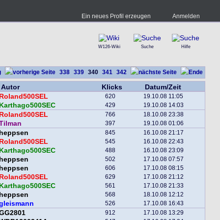
Ein neues Profil erzeugen
Anmelden
W126-Wiki
Suche
Hilfe
338
339
340
341
342
Autor
Klicks
Datum/Zeit
Roland500SEL
620
19.10.08 11:05
Karthago500SEC
429
19.10.08 14:03
Roland500SEL
766
18.10.08 23:38
Tilman
397
19.10.08 01:06
heppsen
845
16.10.08 21:17
Roland500SEL
545
16.10.08 22:43
Karthago500SEC
488
16.10.08 23:09
heppsen
502
17.10.08 07:57
heppsen
606
17.10.08 08:15
Roland500SEL
629
17.10.08 21:12
Karthago500SEC
561
17.10.08 21:33
heppsen
568
18.10.08 12:12
gleismann
526
17.10.08 16:43
GG2801
912
17.10.08 13:29