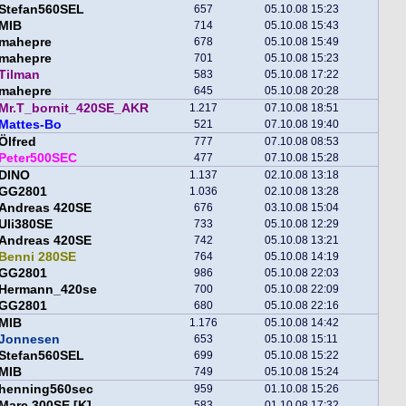
Stefan560SEL
657
05.10.08 15:23
MIB
714
05.10.08 15:43
mahepre
678
05.10.08 15:49
mahepre
701
05.10.08 15:23
Tilman
583
05.10.08 17:22
mahepre
645
05.10.08 20:28
Mr.T_bornit_420SE_AKR
1.217
07.10.08 18:51
Mattes-Bo
521
07.10.08 19:40
Ölfred
777
07.10.08 08:53
Peter500SEC
477
07.10.08 15:28
DINO
1.137
02.10.08 13:18
GG2801
1.036
02.10.08 13:28
Andreas 420SE
676
03.10.08 15:04
Uli380SE
733
05.10.08 12:29
Andreas 420SE
742
05.10.08 13:21
Benni 280SE
764
05.10.08 14:19
GG2801
986
05.10.08 22:03
Hermann_420se
700
05.10.08 22:09
GG2801
680
05.10.08 22:16
MIB
1.176
05.10.08 14:42
Jonnesen
653
05.10.08 15:11
Stefan560SEL
699
05.10.08 15:22
MIB
749
05.10.08 15:24
henning560sec
959
01.10.08 15:26
Marc 300SE [K]
583
01.10.08 17:32