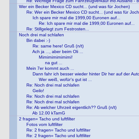
Re: Wichtige Frage zum Fahrzeugverkauf ind Ausland - b
Wer ein Becker Mexico CD sucht... (und was für Jochen)
Re: Wer ein Becker Mexico CD sucht... (und was für Joc
Ich spare mir mal die 1999,00 Euronen auf...
Re: Ich spare mir mal die 1999,00 Euronen auf...
Re: Stillgelegt zum Festrosten...
Noch drei mal schlafen
Bin dabei :-)
Re: same here! Gruß (n/t)
Ach ja ..., aber beim Oli ...
Mimimimimimimi!
na gut ...
Mein 7er kommt auch ...
Dann fahr ich besser wieder hinter Dir her auf der Au
Wer weiß, wofür's gut ist ...
Re: Noch drei mal schlafen
Geilo!
Re: Noch drei mal schlafen
Re: Noch drei mal schlafen
Re: Ab welcher Uhrzeit eigentlich?? Gruß (n/t)
Ab 12.00 kTamG
2 fragen= Tacho und luftfilter
Fotos vom luftfilter
Re: 2 fragen= Tacho und luftfilter
Re: 2 fragen= Tacho und luftfilter