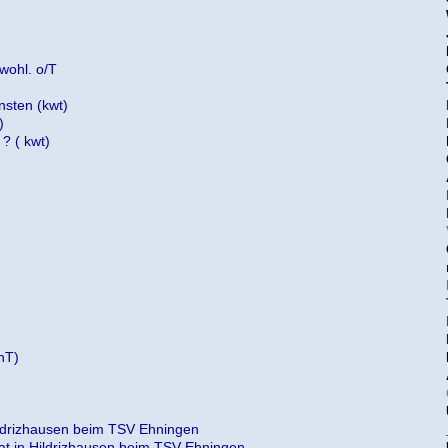
wohl. o/T
nsten (kwt)
)
? ( kwt)
nT)
ildrizhausen beim TSV Ehningen
at in Hildrizhausen beim TSV Ehningen