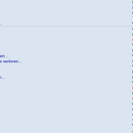
..
en...
 verloren...
...