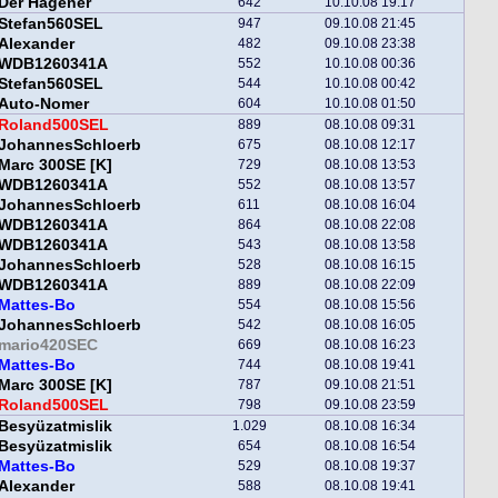
Der Hagener
642
10.10.08 19:17
Stefan560SEL
947
09.10.08 21:45
Alexander
482
09.10.08 23:38
WDB1260341A
552
10.10.08 00:36
Stefan560SEL
544
10.10.08 00:42
Auto-Nomer
604
10.10.08 01:50
Roland500SEL
889
08.10.08 09:31
JohannesSchloerb
675
08.10.08 12:17
Marc 300SE [K]
729
08.10.08 13:53
WDB1260341A
552
08.10.08 13:57
JohannesSchloerb
611
08.10.08 16:04
WDB1260341A
864
08.10.08 22:08
WDB1260341A
543
08.10.08 13:58
JohannesSchloerb
528
08.10.08 16:15
WDB1260341A
889
08.10.08 22:09
Mattes-Bo
554
08.10.08 15:56
JohannesSchloerb
542
08.10.08 16:05
mario420SEC
669
08.10.08 16:23
Mattes-Bo
744
08.10.08 19:41
Marc 300SE [K]
787
09.10.08 21:51
Roland500SEL
798
09.10.08 23:59
Besyüzatmislik
1.029
08.10.08 16:34
Besyüzatmislik
654
08.10.08 16:54
Mattes-Bo
529
08.10.08 19:37
Alexander
588
08.10.08 19:41