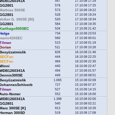
WDB1260341A
547
17.10.08 17:24
GG2801
578
17.10.08 17:25
Mathias 500SE
573
17.10.08 19:22
GG2801
528
17.10.08 19:24
Volker G. 300SE [BI]
520
17.10.08 19:34
GG2801
584
17.10.08 19:35
Karthago500SEC
534
17.10.08 21:42
Helge
734
16.10.08 23:53
mario420SEC
560
17.10.08 00:01
Tilman
515
17.10.08 01:19
Dorian
511
17.10.08 10:26
Besyüzatmislik
826
16.10.08 21:46
SECFan
444
16.10.08 22:25
SECFan
484
16.10.08 22:30
Winni
440
16.10.08 22:47
WDB1260341A
494
17.10.08 01:57
Dennis300SE
449
17.10.08 08:51
Besyüzatmislik
1.065
15.10.08 02:09
JohannesSchloerb
727
15.10.08 07:37
Tilman
527
15.10.08 14:15
Auto-Nomer
552
15.10.08 16:00
WDB1260341A
1.398
10.10.08 02:00
GG2801
540
10.10.08 02:21
Marc 300SE [K]
913
10.10.08 10:26
Herman 300SD
519
10.10.08 17:09