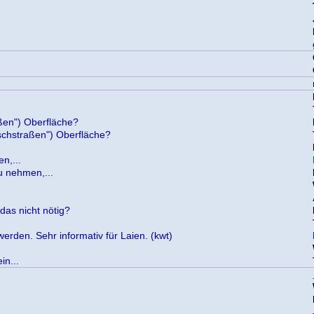
ßen") Oberfläche?
schstraßen") Oberfläche?
n,...
u nehmen,...
 das nicht nötig?
werden. Sehr informativ für Laien. (kwt)
in...