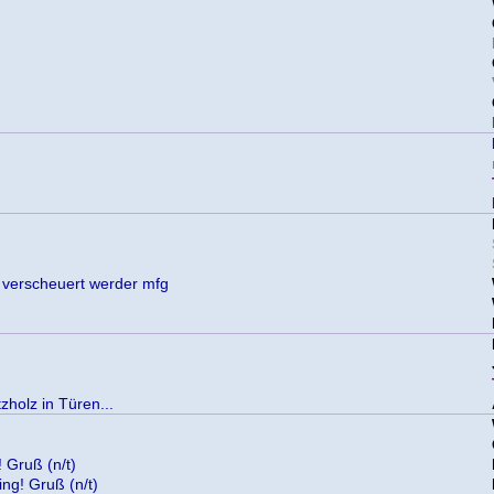
t verscheuert werder mfg
holz in Türen...
! Gruß (n/t)
ing! Gruß (n/t)