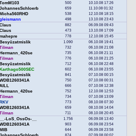
TomM103
500
10.10.08 17:26
JohannesSchloerb
659
11.10.08 01:32
Micha560RHD
538
12.10.08 18:15
gleismann
498
13.10.08 23:43
Claus
882
06.09.08 09:43
Claus
473
13.10.08 17:09
mahepre
778
12.10.08 15:45
Besyüzatmislik
1.090
06.10.08 19:41
Tilman
732
06.10.08 21:08
Hermann_420se
735
06.10.08 21:11
Tilman
776
06.10.08 21:25
Besyüzatmislik
712
06.10.08 22:48
Karthago500SEC
602
06.10.08 23:55
Besyüzatmislik
841
07.10.08 00:15
WDB1260341A
750
07.10.08 00:31
AILL
666
07.10.08 12:38
Hermann_420se
752
12.10.08 12:53
Tilman
734
07.10.08 13:09
RKV
773
08.10.08 07:30
WDB1260341A
659
08.10.08 14:04
Tilman
711
08.10.08 20:45
__-LoS_OssOs-__
1.756
06.09.08 13:40
WDB1260341A
903
06.09.08 23:54
MIB
644
06.09.08 23:58
JohannesSchloerb
874
07.09.08 00:02