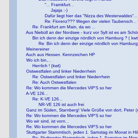
"... Framkfurt...
Jajaja :-)
Dafür liegt hier das "Nizza des Westerwaldes"...
Re: Florenz??? Wegen der vielen Taubensch... 
Re: Frankfurt am Main, da wo ...
Aus Niebüll an der Nordsee - kurz vor Sylt ist es am Schö
Bin ich denn der einzige nördlich von Hamburg ? ( kwt
Re: Bin ich denn der einzige nördlich von Hamburg 
Meinereiner
Auch aus Hessen. Kennzeichen HP
Wo ich bin,...
Herrlich ! (kwt)
Ostwestfalen und linker Niederrhein
Re: Ostwestfalen und linker Niederrhein
Re: Auch Ostwestfalen
Re: Wo kommen die Mercedes VIP'S so her
A-VE 126...
Re: K-VE 126...
NR-VE 126 ist auch frei
Ganz im Süden, Starnberg! Viele Grüße von dort, Peter (
Re: Wo kommen die Mercedes VIP'S so her
Wo wir sind, ist vorn...
Re: Wo kommen die Mercedes VIP'S so her
Stuttgarter Stammtisch, jeden 1. Samstag im Monat in H
Re: Stuttgarter Stammtisch, jeden 1. Samstag im Mon