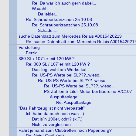
Re: Da wär ich auch gern dabei...
Waaahh...
Da leider..
Re: Schrauberkränzchen 25.10.08
Re: Schrauberkränzchen 25.10.08
Schade,...
suche Datenblatt zum Mercedes Relais A0015420219
Re: suche Datenblatt zum Mercedes Relais A001542021
Vorstellung
Fetzig
380 SL / 107´er mit 120 kW ?
Re: 380 SL / 107´er mit 120 kW ?
Das liegt wohl am Werks-kat
Re: US-PS Werte bei SL???..wieso..
Re: US-PS Werte bei SL???..wieso..
Re: US-PS Werte bei SL???..wieso..
PS-Zahlen 5-Liter-Motor bei Baureihe R/C107
Auspuffanlage
Re: Auspuffanlage
"Das Fahrzeug ist nicht verbastelt"
Ich habe da auch noch was :-)
Dat is´n 190er, odrr? (k.T.)
Nicht zu vergleichen
Fährt jemand zum Clubtreffen nach Papenburg?
Re: Nein! Gruß (n/t)