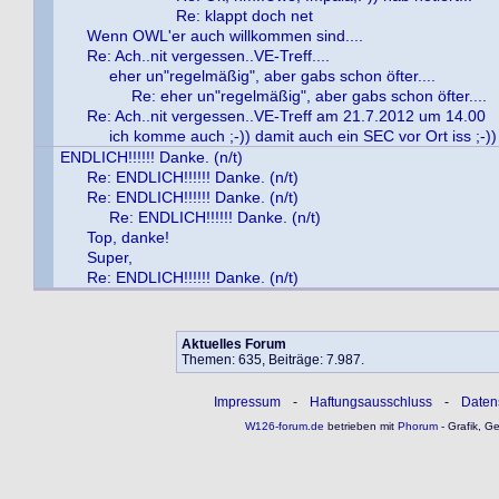
Re: klappt doch net
Wenn OWL'er auch willkommen sind....
Re: Ach..nit vergessen..VE-Treff....
eher un"regelmäßig", aber gabs schon öfter....
Re: eher un"regelmäßig", aber gabs schon öfter....
Re: Ach..nit vergessen..VE-Treff am 21.7.2012 um 14.00
ich komme auch ;-)) damit auch ein SEC vor Ort iss ;-))
ENDLICH!!!!!! Danke. (n/t)
Re: ENDLICH!!!!!! Danke. (n/t)
Re: ENDLICH!!!!!! Danke. (n/t)
Re: ENDLICH!!!!!! Danke. (n/t)
Top, danke!
Super,
Re: ENDLICH!!!!!! Danke. (n/t)
Aktuelles Forum
Themen: 635, Beiträge: 7.987.
Impressum
-
Haftungsausschluss
-
Daten
W126-forum.de
betrieben mit
Phorum
- Grafik, G