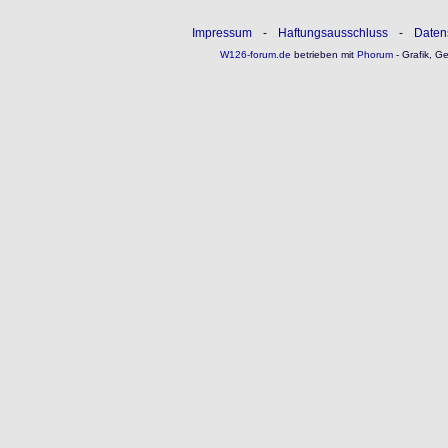
Impressum
-
Haftungsausschluss
-
Daten
W126-forum.de
betrieben mit
Phorum
- Grafik, G