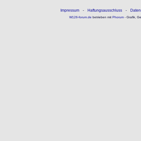
Impressum
-
Haftungsausschluss
-
Daten
W126-forum.de
betrieben mit
Phorum
- Grafik, G