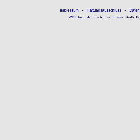
Impressum
-
Haftungsausschluss
-
Daten
W126-forum.de
betrieben mit
Phorum
- Grafik, G