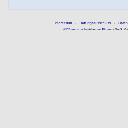
Impressum
-
Haftungsausschluss
-
Daten
W126-forum.de
betrieben mit
Phorum
- Grafik, G