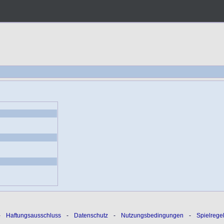
-
Haftungsausschluss
-
Datenschutz
-
Nutzungsbedingungen
-
Spielrege