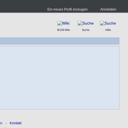
Ein neues Profil erzeugen
Anmelden
W126-Wiki
Suche
Hilfe
ln
-
Kontakt