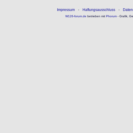
Impressum
-
Haftungsausschluss
-
Daten
W126-forum.de
betrieben mit
Phorum
- Grafik, G