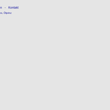
ln
-
Kontakt
es
,
Ölprinz