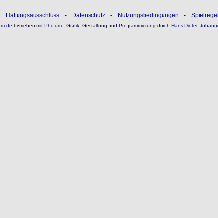
-
Haftungsausschluss
-
Datenschutz
-
Nutzungsbedingungen
-
Spielrege
um.de
betrieben mit
Phorum
- Grafik, Gestaltung und Programmierung durch
Hans-Dieter
,
Johann