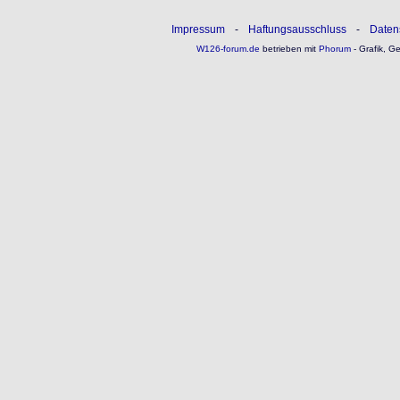
Impressum
-
Haftungsausschluss
-
Daten
W126-forum.de
betrieben mit
Phorum
- Grafik, G