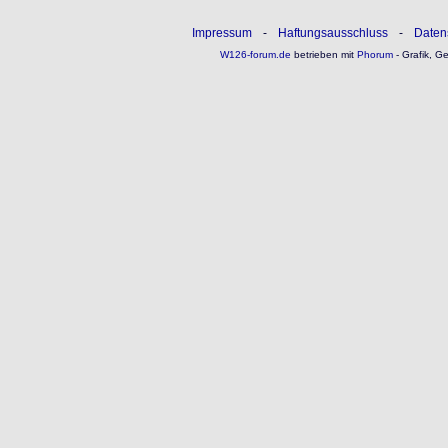
Impressum
-
Haftungsausschluss
-
Daten
W126-forum.de
betrieben mit
Phorum
- Grafik, G