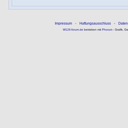
Impressum
-
Haftungsausschluss
-
Daten
W126-forum.de
betrieben mit
Phorum
- Grafik, G