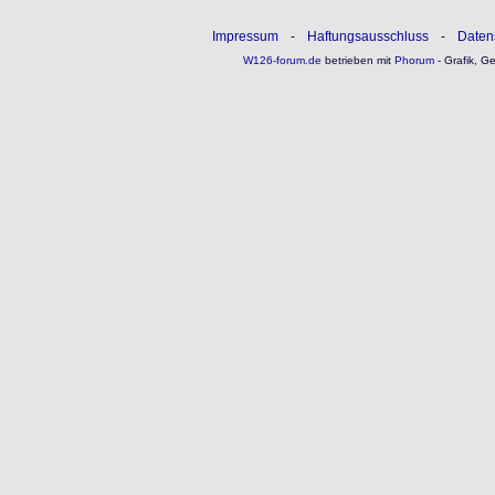
Impressum
-
Haftungsausschluss
-
Daten
W126-forum.de
betrieben mit
Phorum
- Grafik, G