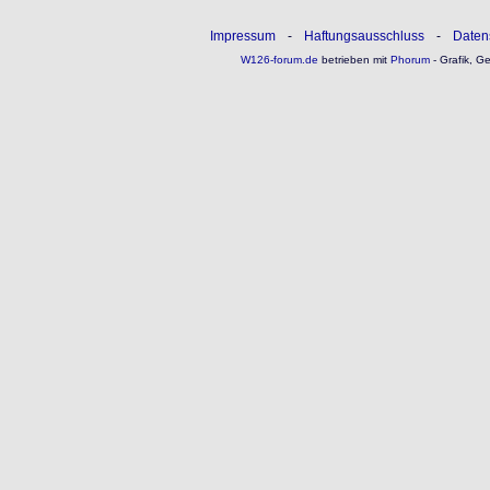
Impressum
-
Haftungsausschluss
-
Daten
W126-forum.de
betrieben mit
Phorum
- Grafik, G