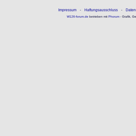
Impressum
-
Haftungsausschluss
-
Daten
W126-forum.de
betrieben mit
Phorum
- Grafik, G