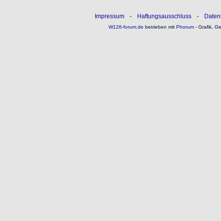
Impressum
-
Haftungsausschluss
-
Daten
W126-forum.de
betrieben mit
Phorum
- Grafik, G