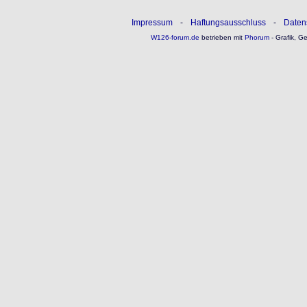
Impressum
-
Haftungsausschluss
-
Daten
W126-forum.de
betrieben mit
Phorum
- Grafik, G