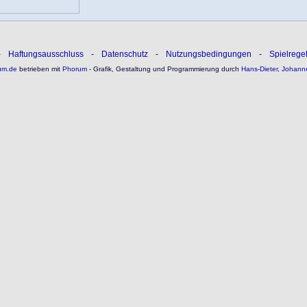
-
Haftungsausschluss
-
Datenschutz
-
Nutzungsbedingungen
-
Spielrege
um.de
betrieben mit
Phorum
- Grafik, Gestaltung und Programmierung durch
Hans-Dieter
,
Johann