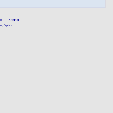
ln
-
Kontakt
es
,
Ölprinz