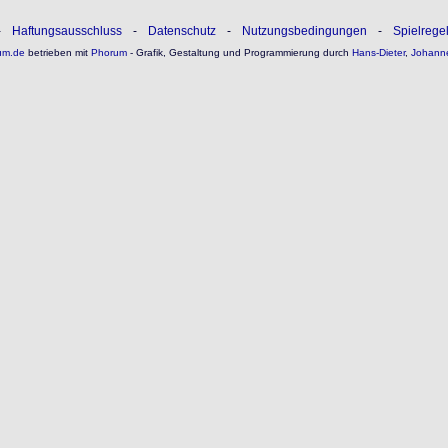
-
Haftungsausschluss
-
Datenschutz
-
Nutzungsbedingungen
-
Spielrege
um.de
betrieben mit
Phorum
- Grafik, Gestaltung und Programmierung durch
Hans-Dieter
,
Johann