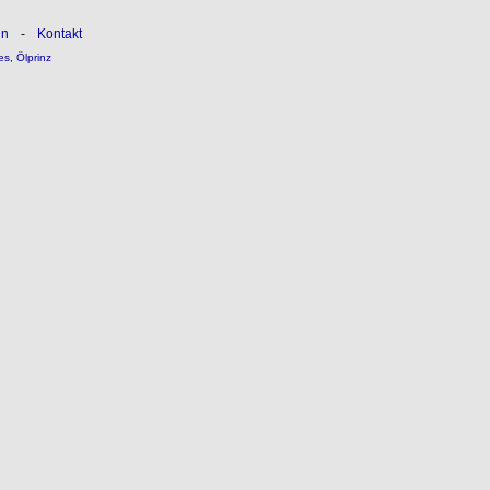
ln
-
Kontakt
es
,
Ölprinz