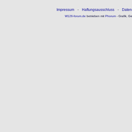
Impressum
-
Haftungsausschluss
-
Daten
W126-forum.de
betrieben mit
Phorum
- Grafik, G