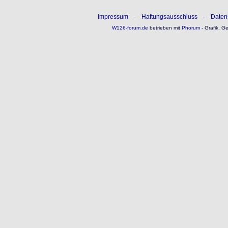
Impressum
-
Haftungsausschluss
-
Daten
W126-forum.de
betrieben mit
Phorum
- Grafik, G