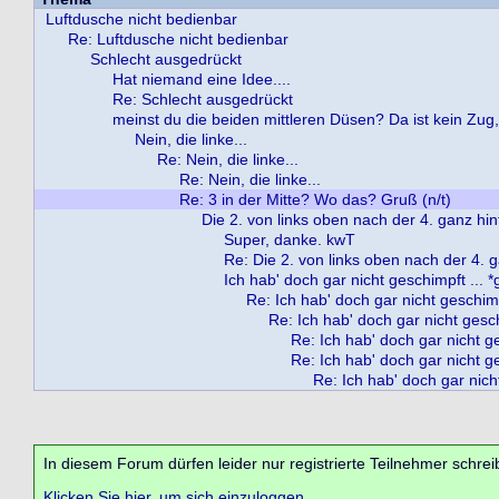
Luftdusche nicht bedienbar
Re: Luftdusche nicht bedienbar
Schlecht ausgedrückt
Hat niemand eine Idee....
Re: Schlecht ausgedrückt
meinst du die beiden mittleren Düsen? Da ist kein Zug,
Nein, die linke...
Re: Nein, die linke...
Re: Nein, die linke...
Re: 3 in der Mitte? Wo das? Gruß (n/t)
Die 2. von links oben nach der 4. ganz hin
Super, danke. kwT
Re: Die 2. von links oben nach der 4. 
Ich hab' doch gar nicht geschimpft ... *
Re: Ich hab' doch gar nicht geschimpf
Re: Ich hab' doch gar nicht geschi
Re: Ich hab' doch gar nicht ge
Re: Ich hab' doch gar nicht ge
Re: Ich hab' doch gar nicht
In diesem Forum dürfen leider nur registrierte Teilnehmer schrei
Klicken Sie hier, um sich einzuloggen