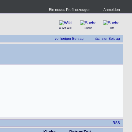
Ein neues Profil erzeugen
Anmelden
W126-Wiki
Suche
Hilfe
vorheriger Beitrag
nächster Beitrag
RSS
Klicks
Datum/Zeit