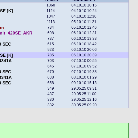
1360
04.10.10 10:15
SE [K]
1124
04.10.10 10:24
1047
04.10.10 11:36
1113
05.10.10 11:21
an
734
05.10.10 12:46
rnit_420SE_AKR
698
06.10.10 12:31
737
06.10.10 13:33
0 SEC
615
06.10.10 18:42
923
06.10.10 20:06
SE [K]
785
06.10.10 20:39
0341A
703
07.10.10 00:55
645
07.10.10 09:52
0 SEC
670
07.10.10 19:38
0341A
638
08.10.10 01:29
0 SEC
658
09.10.10 15:13
349
29.05.25 09:31
437
29.05.25 11:00
330
29.05.25 12:16
332
30.05.25 09:20