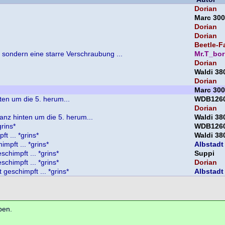
Dorian
Marc 300
Dorian
Dorian
Beetle-F
 sondern eine starre Verschraubung ...
Mr.T_bo
Dorian
Waldi 38
Dorian
Marc 300
ten um die 5. herum...
WDB126
Dorian
ganz hinten um die 5. herum...
Waldi 38
grins*
WDB126
t ... *grins*
Waldi 38
mpft ... *grins*
Albstadt
schimpft ... *grins*
Suppi
schimpft ... *grins*
Dorian
 geschimpft ... *grins*
Albstadt
ben.