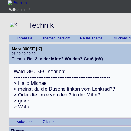
Willkommen!
Technik
Forenliste
Themenübersicht
Neues Thema
Druckansic
Marc 300SE [K]
06.10.10 20:39
Thema:
Re: 3 in der Mitte? Wo das? Gruß (n/t)
W
a
l
d
i
3
8
0
S
E
C
s
c
h
r
i
e
b
:
-
-
-
-
-
-
-
-
-
-
-
-
-
-
-
-
-
-
-
-
-
-
-
-
-
-
-
-
-
-
-
-
-
-
-
-
-
-
-
-
-
-
-
-
-
-
-
-
-
-
-
-
-
-
-
>
H
a
l
l
o
M
i
c
h
a
e
l
>
m
e
i
n
s
t
d
u
d
i
e
D
u
s
c
h
e
l
i
n
k
s
n
v
o
m
L
e
n
k
r
a
d
?
?
>
O
d
e
r
d
i
e
l
i
n
k
e
v
o
n
d
e
n
3
i
n
d
e
r
M
i
t
t
e
?
>
g
r
u
s
s
>
W
a
l
t
e
r
Antworten
Zitieren
Thema