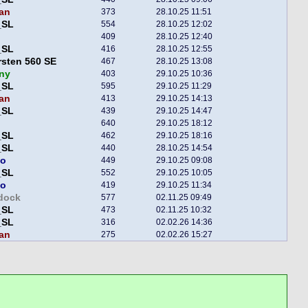
an
373
28.10.25 11:51
_SL
554
28.10.25 12:02
409
28.10.25 12:40
_SL
416
28.10.25 12:55
sten 560 SE
467
28.10.25 13:08
ny
403
29.10.25 10:36
_SL
595
29.10.25 11:29
an
413
29.10.25 14:13
_SL
439
29.10.25 14:47
640
29.10.25 18:12
_SL
462
29.10.25 18:16
_SL
440
28.10.25 14:54
bo
449
29.10.25 09:08
_SL
552
29.10.25 10:05
bo
419
29.10.25 11:34
dock
577
02.11.25 09:49
_SL
473
02.11.25 10:32
_SL
316
02.02.26 14:36
an
275
02.02.26 15:27