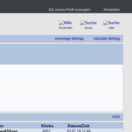
Ein neues Profil erzeugen
Anmelden
W126-Wiki
Suche
Hilfe
vorheriger Beitrag
nächster Beitrag
RSS
or
Klicks
Datum/Zeit
fan420sec
4057
03.01.16 11:46