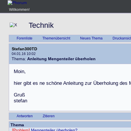
Willkommen!
Technik
Forenliste
Themenübersicht
Neues Thema
Druckansic
Stefan300TD
04.01.16 10:02
Thema:
Anleitung Mengenteiler überholen
M
o
i
n
,
h
i
e
r
g
i
b
t
e
s
n
e
s
c
h
ö
n
e
A
n
l
e
i
t
u
n
g
z
u
r
Ü
b
e
r
h
o
l
u
n
g
d
e
s
G
r
u
ß
s
t
e
f
a
n
Antworten
Zitieren
Thema
[Problem]
Mengenteiler überholen?