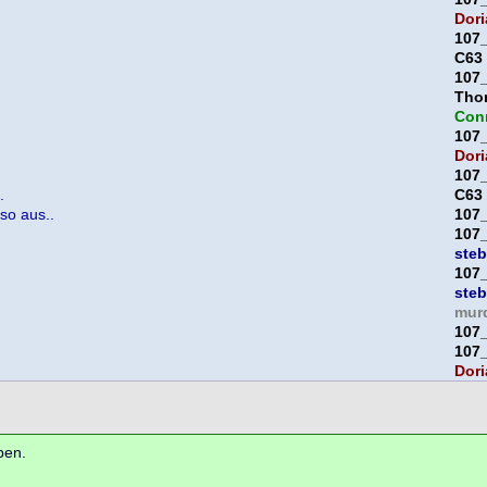
Dori
107
C63
107
Thor
Con
107
Dori
107
.
C63
 so aus..
107
107
ste
107
ste
mur
107
107
Dori
ben.