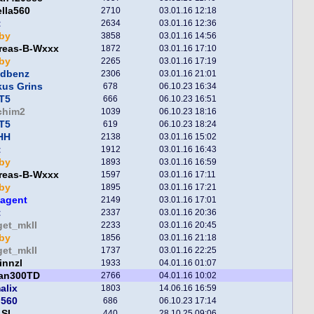
lla560
2710
03.01.16 12:18
t
2634
03.01.16 12:36
by
3858
03.01.16 14:56
reas-B-Wxxx
1872
03.01.16 17:10
by
2265
03.01.16 17:19
ndbenz
2306
03.01.16 21:01
kus Grins
678
06.10.23 16:34
T5
666
06.10.23 16:51
chim2
1039
06.10.23 18:16
T5
619
06.10.23 18:24
HH
2138
03.01.16 15:02
t
1912
03.01.16 16:43
by
1893
03.01.16 16:59
reas-B-Wxxx
1597
03.01.16 17:11
by
1895
03.01.16 17:21
hagent
2149
03.01.16 17:01
t
2337
03.01.16 20:36
get_mkII
2233
03.01.16 20:45
by
1856
03.01.16 21:18
get_mkII
1737
03.01.16 22:25
innzl
1933
04.01.16 01:07
fan300TD
2766
04.01.16 10:02
alix
1803
14.06.16 16:59
i560
686
06.10.23 17:14
_SL
440
28.10.25 09:06