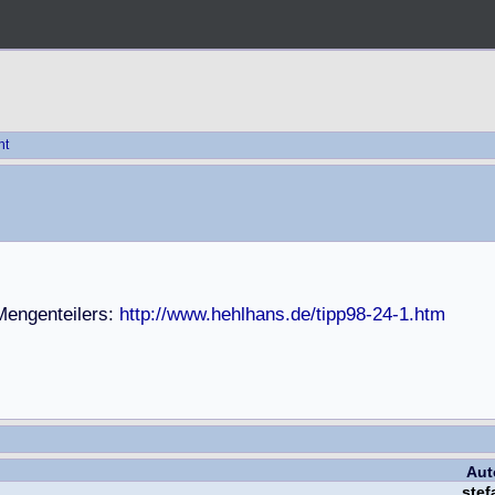
ht
M
e
n
g
e
n
t
e
i
l
e
r
s
:
http://www.hehlhans.de/tipp98-24-1.htm
Aut
ste