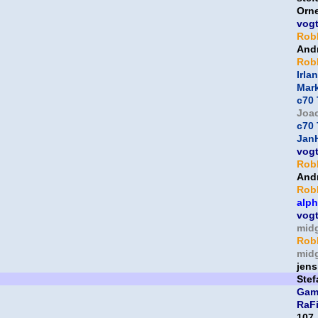
Orne
vog
Rob
And
Rob
Irla
Mar
c70 
Joa
c70 
Jan
vog
Rob
And
Rob
alp
vog
mid
Rob
mid
jens
Ste
Gam
RaF
107