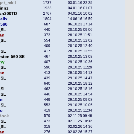
get_mkII
1737
03.01.16 22:25
innzl
1933
04.01.16 01:07
fan300TD
2767
04.01.16 10:02
alix
1804
14.06.16 16:59
i560
687
06.10.23 17:14
_SL
440
28.10.25 09:06
an
373
28.10.25 11:51
_SL
554
28.10.25 12:02
409
28.10.25 12:40
_SL
417
28.10.25 12:55
sten 560 SE
467
28.10.25 13:08
ny
407
29.10.25 10:36
_SL
596
29.10.25 11:29
an
413
29.10.25 14:13
_SL
439
29.10.25 14:47
640
29.10.25 18:12
_SL
462
29.10.25 18:16
_SL
440
28.10.25 14:54
bo
449
29.10.25 09:08
_SL
553
29.10.25 10:05
bo
419
29.10.25 11:34
dock
579
02.11.25 09:49
_SL
473
02.11.25 10:32
_SL
318
02.02.26 14:36
an
276
02.02.26 15:27