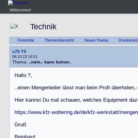
Willkommen!
Technik
Forenliste
Themenübersicht
Neues Thema
Druckansic
c70 T5
06.10.23 16:51
Thema:
..nein,- kann keiner..
H
a
l
l
o
?
,
.
.
e
i
n
e
n
M
e
n
g
e
n
t
e
i
l
e
r
l
ä
s
s
t
m
a
n
b
e
i
m
P
r
o
f
i
ü
b
e
r
h
o
l
e
n
,
-
H
i
e
r
k
a
n
n
s
t
D
u
m
a
l
s
c
h
a
u
e
n
,
w
e
l
c
h
e
s
E
q
u
i
p
m
e
n
t
d
a
z
https://www.kfz-woltering.de/de/kfz-werkstatt/mengen
G
r
u
ß
R
e
i
n
h
a
r
d