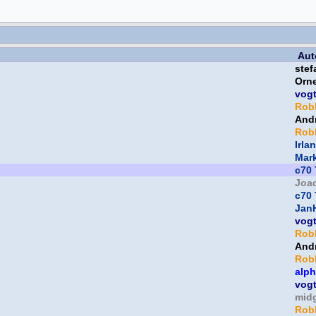
Aut
ste
Orne
vog
Rob
And
Rob
Irla
Mar
c70 
Joa
c70 
Jan
vog
Rob
And
Rob
alp
vog
mid
Rob