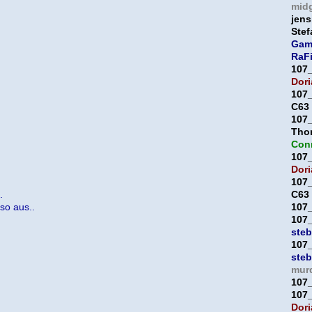
mid
jens
Ste
Gam
RaF
107
Dori
107
C63
107
Thor
Con
107
Dori
107
.
C63
 so aus..
107
107
ste
107
ste
mur
107
107
Dori