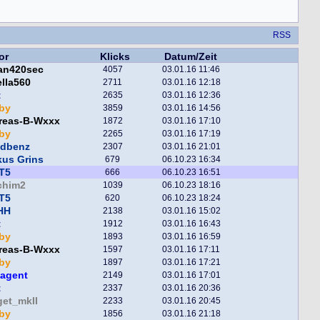
RSS
or
Klicks
Datum/Zeit
fan420sec
4057
03.01.16 11:46
lla560
2711
03.01.16 12:18
t
2635
03.01.16 12:36
by
3859
03.01.16 14:56
reas-B-Wxxx
1872
03.01.16 17:10
by
2265
03.01.16 17:19
ndbenz
2307
03.01.16 21:01
kus Grins
679
06.10.23 16:34
T5
666
06.10.23 16:51
chim2
1039
06.10.23 18:16
T5
620
06.10.23 18:24
HH
2138
03.01.16 15:02
t
1912
03.01.16 16:43
by
1893
03.01.16 16:59
reas-B-Wxxx
1597
03.01.16 17:11
by
1897
03.01.16 17:21
hagent
2149
03.01.16 17:01
t
2337
03.01.16 20:36
get_mkII
2233
03.01.16 20:45
by
1856
03.01.16 21:18