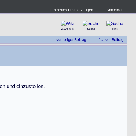
Ein neues Profil erzeugen
Anmelden
W126-Wiki
Suche
Hilfe
vorheriger Beitrag
nächster Beitrag
e
n
u
n
d
e
i
n
z
u
s
t
e
l
l
e
n
.