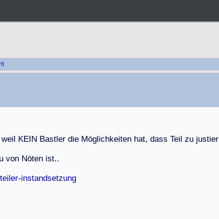
ht
w
e
i
l
K
E
I
N
B
a
s
t
l
e
r
d
i
e
M
ö
g
l
i
c
h
k
e
i
t
e
n
h
a
t
,
d
a
s
s
T
e
i
l
z
u
j
u
s
t
i
e
r
u
v
o
n
N
ö
t
e
n
i
s
t
.
.
teiler-instandsetzung