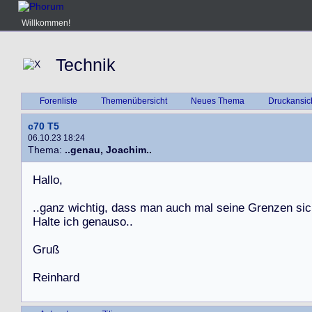
Willkommen!
Technik
Forenliste
Themenübersicht
Neues Thema
Druckansic
c70 T5
06.10.23 18:24
Thema:
..genau, Joachim..
H
a
l
l
o
,
.
.
g
a
n
z
w
i
c
h
t
i
g
,
d
a
s
s
m
a
n
a
u
c
h
m
a
l
s
e
i
n
e
G
r
e
n
z
e
n
s
i
c
H
a
l
t
e
i
c
h
g
e
n
a
u
s
o
.
.
G
r
u
ß
R
e
i
n
h
a
r
d