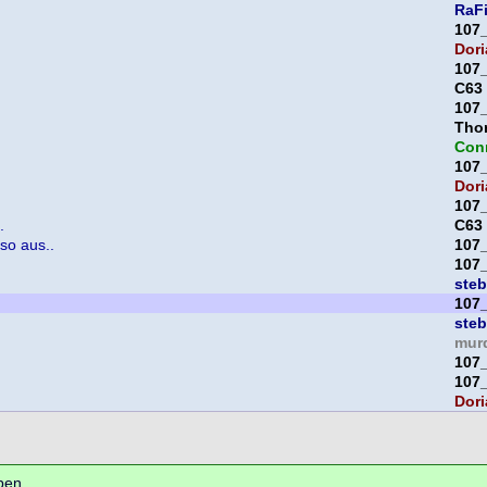
RaF
107
Dori
107
C63
107
Thor
Con
107
Dori
107
.
C63
 so aus..
107
107
ste
107
ste
mur
107
107
Dori
ben.