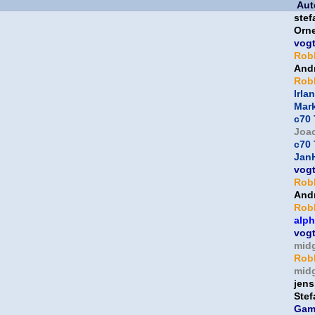
Aut
ste
Orne
vog
Rob
And
Rob
Irla
Mar
c70 
Joa
c70 
Jan
vog
Rob
And
Rob
alp
vog
mid
Rob
mid
jens
Ste
Gam