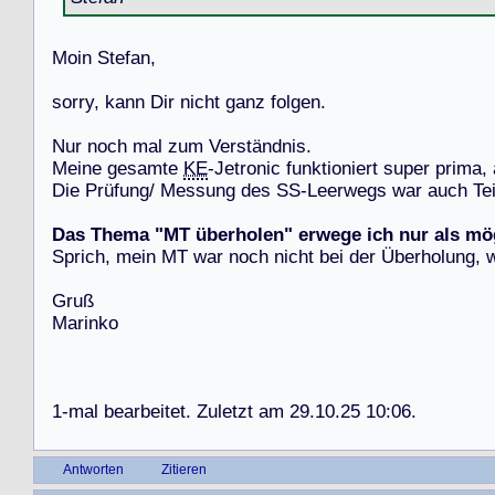
M
o
i
n
S
t
e
f
a
n
,
s
o
r
r
y
,
k
a
n
n
D
i
r
n
i
c
h
t
g
a
n
z
f
o
l
g
e
n
.
N
u
r
n
o
c
h
m
a
l
z
u
m
V
e
r
s
t
ä
n
d
n
i
s
.
M
e
i
n
e
g
e
s
a
m
t
e
KE
-
J
e
t
r
o
n
i
c
f
u
n
k
t
i
o
n
i
e
r
t
s
u
p
e
r
p
r
i
m
a
,
D
i
e
P
r
ü
f
u
n
g
/
M
e
s
s
u
n
g
d
e
s
S
S
-
L
e
e
r
w
e
g
s
w
a
r
a
u
c
h
T
e
Das Thema "MT überholen" erwege ich nur als mö
S
p
r
i
c
h
,
m
e
i
n
M
T
w
a
r
n
o
c
h
n
i
c
h
t
b
e
i
d
e
r
Ü
b
e
r
h
o
l
u
n
g
,
G
r
u
ß
M
a
r
i
n
k
o
1
-
m
a
l
b
e
a
r
b
e
i
t
e
t
.
Z
u
l
e
t
z
t
a
m
2
9
.
1
0
.
2
5
1
0
:
0
6
.
Antworten
Zitieren