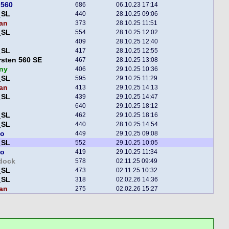
i560
686
06.10.23 17:14
_SL
440
28.10.25 09:06
an
373
28.10.25 11:51
_SL
554
28.10.25 12:02
409
28.10.25 12:40
_SL
417
28.10.25 12:55
sten 560 SE
467
28.10.25 13:08
ny
406
29.10.25 10:36
_SL
595
29.10.25 11:29
an
413
29.10.25 14:13
_SL
439
29.10.25 14:47
640
29.10.25 18:12
_SL
462
29.10.25 18:16
_SL
440
28.10.25 14:54
bo
449
29.10.25 09:08
_SL
552
29.10.25 10:05
bo
419
29.10.25 11:34
dock
578
02.11.25 09:49
_SL
473
02.11.25 10:32
_SL
318
02.02.26 14:36
an
275
02.02.26 15:27