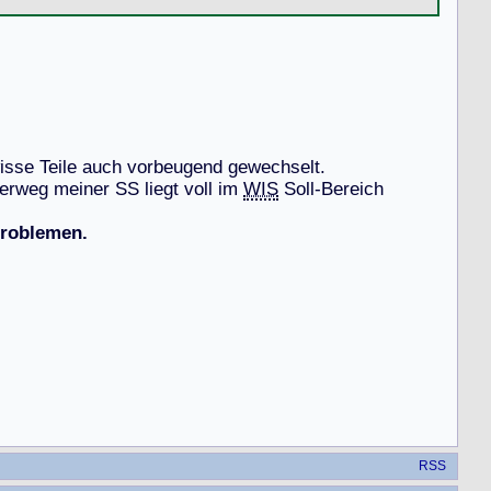
i
s
s
e
T
e
i
l
e
a
u
c
h
v
o
r
b
e
u
g
e
n
d
g
e
w
e
c
h
s
e
l
t
.
e
r
w
e
g
m
e
i
n
e
r
S
S
l
i
e
g
t
v
o
l
l
i
m
WIS
S
o
l
l
-
B
e
r
e
i
c
h
Problemen.
RSS