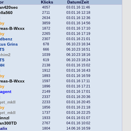
or
Klicks
Datum/Zeit
fan420sec
4057
03.01.16 11:46
lla560
2711
03.01.16 12:18
t
2634
03.01.16 12:36
by
3859
03.01.16 14:56
reas-B-Wxxx
1872
03.01.16 17:10
by
2265
03.01.16 17:19
ndbenz
2307
03.01.16 21:01
kus Grins
678
06.10.23 16:34
T5
666
06.10.23 16:51
chim2
1039
06.10.23 18:16
T5
619
06.10.23 18:24
HH
2138
03.01.16 15:02
t
1912
03.01.16 16:43
by
1893
03.01.16 16:59
reas-B-Wxxx
1597
03.01.16 17:11
by
1896
03.01.16 17:21
hagent
2149
03.01.16 17:01
t
2337
03.01.16 20:36
get_mkII
2233
03.01.16 20:45
by
1856
03.01.16 21:18
get_mkII
1737
03.01.16 22:25
innzl
1933
04.01.16 01:07
fan300TD
2767
04.01.16 10:02
alix
1804
14.06.16 16:59