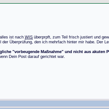
a
l
l
e
s
i
s
t
n
a
c
h
WIS
ü
b
e
r
p
r
p
f
t
,
z
u
m
T
e
i
l
f
r
i
s
c
h
j
u
s
t
i
e
r
t
u
n
d
g
e
w
i
l
d
e
r
Ü
b
e
r
p
r
ü
f
u
n
g
,
d
e
n
i
c
h
m
e
h
r
f
a
c
h
h
i
n
t
e
r
m
i
r
h
a
b
e
.
D
e
r
L
e
gliche "vorbeugende Maßnahme" und nicht aus akuten 
w
e
n
n
D
e
i
n
P
o
s
t
d
a
r
a
u
f
g
e
r
i
c
h
t
e
t
w
a
r
.