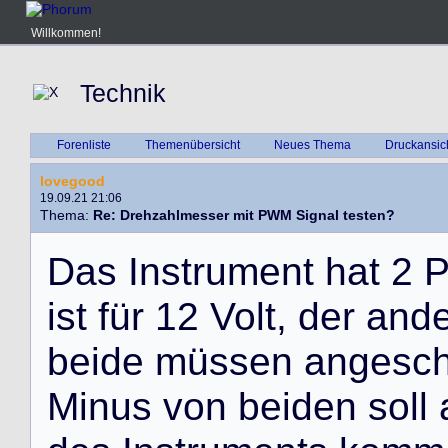
Willkommen!
Technik
Forenliste
Themenübersicht
Neues Thema
Druckansic
lovegood
19.09.21 21:06
Thema:
Re: Drehzahlmesser mit PWM Signal testen?
D
a
s
I
n
s
t
r
u
m
e
n
t
h
a
t
2
i
s
t
f
ü
r
1
2
V
o
l
t
,
d
e
r
a
n
d
b
e
i
d
e
m
ü
s
s
e
n
a
n
g
e
s
c
M
i
n
u
s
v
o
n
b
e
i
d
e
n
s
o
l
l