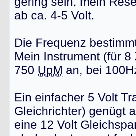
g
e
r
i
n
g
s
e
i
n
,
m
e
i
n
R
e
s
a
b
c
a
.
4
-
5
V
o
l
t
.
D
i
e
F
r
e
q
u
e
n
z
b
e
s
t
i
m
m
M
e
i
n
I
n
s
t
r
u
m
e
n
t
(
f
ü
r
8
7
5
0
UpM
a
n
,
b
e
i
1
0
0
H
E
i
n
e
i
n
f
a
c
h
e
r
5
V
o
l
t
T
r
G
l
e
i
c
h
r
i
c
h
t
e
r
)
g
e
n
ü
g
t
a
e
i
n
e
1
2
V
o
l
t
G
l
e
i
c
h
s
p
a