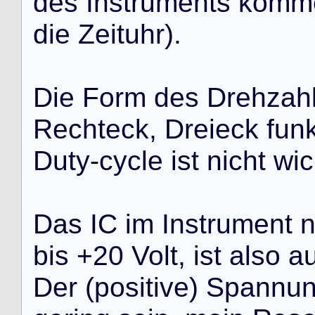
d
e
s
I
n
s
t
r
u
m
e
n
t
s
k
o
m
m
d
i
e
Z
e
i
t
u
h
r
)
.
D
i
e
F
o
r
m
d
e
s
D
r
e
h
z
a
h
R
e
c
h
t
e
c
k
,
D
r
e
i
e
c
k
f
u
n
D
u
t
y
-
c
y
c
l
e
i
s
t
n
i
c
h
t
w
i
c
D
a
s
I
C
i
m
I
n
s
t
r
u
m
e
n
t
b
i
s
+
2
0
V
o
l
t
,
i
s
t
a
l
s
o
a
D
e
r
(
p
o
s
i
t
i
v
e
)
S
p
a
n
n
u