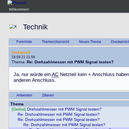
Willkommen!
Technik
Forenliste
Themenübersicht
Neues Thema
Druckansic
lovegood
19.09.21 21:58
Thema:
Re: Drehzahlmesser mit PWM Signal testen?
J
a
,
n
u
r
w
ü
r
d
e
e
i
n
AC
N
e
t
z
t
e
i
l
k
e
i
n
+
A
n
s
c
h
l
u
s
s
h
a
b
e
n
a
n
d
e
r
e
n
A
n
s
c
h
l
u
s
s
.
Antworten
Zitieren
Thema
[Gelöst]
Drehzahlmesser mit PWM Signal testen?
Re: Drehzahlmesser mit PWM Signal testen?
Re: Drehzahlmesser mit PWM Signal testen?
Re: Drehzahlmesser mit PWM Signal testen?