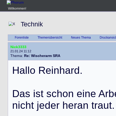
Willkommen!
Technik
Forenliste
Themenübersicht
Neues Thema
Druckansic
Nick3333
21.01.24 11:12
Thema:
Re: Wischerarm SRA
H
a
l
l
o
R
e
i
n
h
a
r
d
.
D
a
s
i
s
t
s
c
h
o
n
e
i
n
e
A
r
b
n
i
c
h
t
j
e
d
e
r
h
e
r
a
n
t
r
a
u
t
.