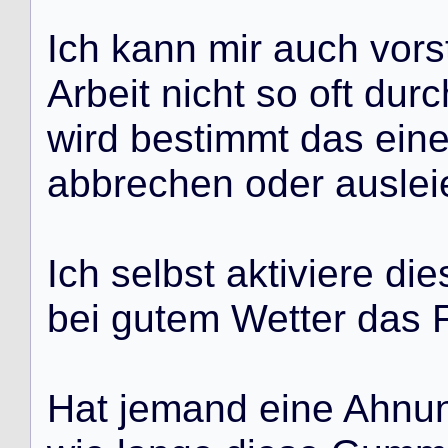
I
c
h
k
a
n
n
m
i
r
a
u
c
h
v
o
r
s
A
r
b
e
i
t
n
i
c
h
t
s
o
o
f
t
d
u
r
c
w
i
r
d
b
e
s
t
i
m
m
t
d
a
s
e
i
n
a
b
b
r
e
c
h
e
n
o
d
e
r
a
u
s
l
e
i
I
c
h
s
e
l
b
s
t
a
k
t
i
v
i
e
r
e
d
i
e
b
e
i
g
u
t
e
m
W
e
t
t
e
r
d
a
s
H
a
t
j
e
m
a
n
d
e
i
n
e
A
h
n
u