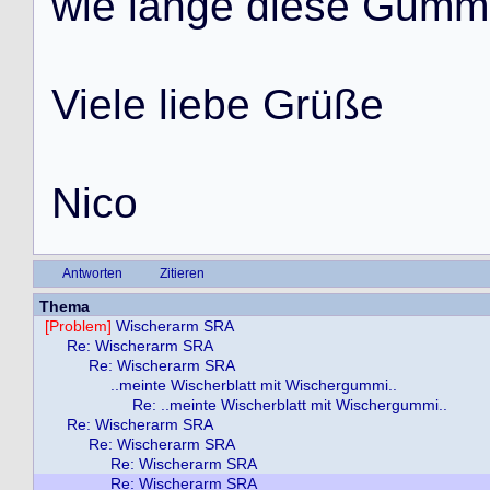
w
i
e
l
a
n
g
e
d
i
e
s
e
G
u
m
m
V
i
e
l
e
l
i
e
b
e
G
r
ü
ß
e
N
i
c
o
Antworten
Zitieren
Thema
[Problem]
Wischerarm SRA
Re: Wischerarm SRA
Re: Wischerarm SRA
..meinte Wischerblatt mit Wischergummi..
Re: ..meinte Wischerblatt mit Wischergummi..
Re: Wischerarm SRA
Re: Wischerarm SRA
Re: Wischerarm SRA
Re: Wischerarm SRA