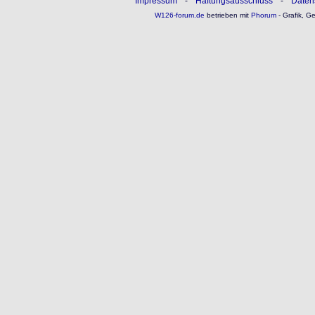
Impressum
-
Haftungsausschluss
-
Daten
W126-forum.de
betrieben mit
Phorum
- Grafik, G