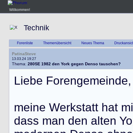
Willkommen!
Technik
Forenliste
Themenübersicht
Neues Thema
Druckansic
PatinaSteve
13.03.24 19:27
Thema:
280SE 1982 den York gegen Denso tauschen?
L
i
e
b
e
F
o
r
e
n
g
e
m
e
i
n
d
e
,
m
e
i
n
e
W
e
r
k
s
t
a
t
t
h
a
t
m
d
a
s
s
m
a
n
d
e
n
a
l
t
e
n
Y
o