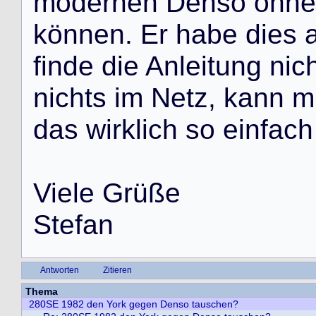
m
o
d
e
r
n
e
n
D
e
n
s
o
o
h
n
e
k
ö
n
n
e
n
.
E
r
h
a
b
e
d
i
e
s
f
i
n
d
e
d
i
e
A
n
l
e
i
t
u
n
g
n
i
c
n
i
c
h
t
s
i
m
N
e
t
z
,
k
a
n
n
m
d
a
s
w
i
r
k
l
i
c
h
s
o
e
i
n
f
a
c
h
V
i
e
l
e
G
r
ü
ß
e
S
t
e
f
a
n
Antworten
Zitieren
Thema
280SE 1982 den York gegen Denso tauschen?