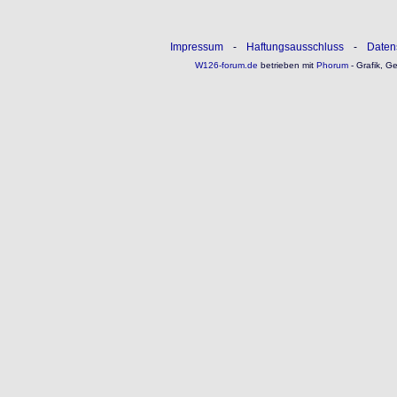
Impressum
-
Haftungsausschluss
-
Daten
W126-forum.de
betrieben mit
Phorum
- Grafik, G