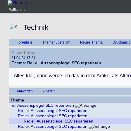
Willkommen!
Technik
Forenliste
Themenübersicht
Neues Thema
Druckansic
Silver Fume
11.04.24 17:21
Thema:
Re: el. Aussenspiegel SEC reparieren
A
l
l
e
s
k
l
a
r
,
d
a
n
n
w
e
r
d
e
i
c
h
d
a
s
i
n
d
e
m
A
r
t
i
k
e
l
a
l
s
A
l
t
e
r
Antworten
Zitieren
Thema
el. Aussenspiegel SEC reparieren
Re: el. Aussenspiegel SEC reparieren
Re: el. Aussenspiegel SEC reparieren
Re: el. Aussenspiegel SEC reparieren
Re: el. Aussenspiegel SEC reparieren