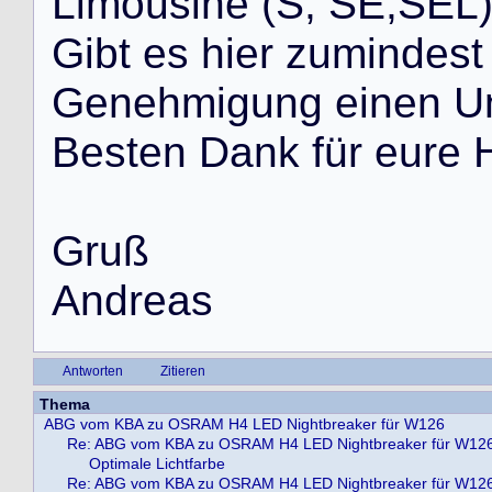
L
i
m
o
u
s
i
n
e
(
S
,
S
E
,
S
E
L
G
i
b
t
e
s
h
i
e
r
z
u
m
i
n
d
e
s
t
G
e
n
e
h
m
i
g
u
n
g
e
i
n
e
n
U
B
e
s
t
e
n
D
a
n
k
f
ü
r
e
u
r
e
G
r
u
ß
A
n
d
r
e
a
s
Antworten
Zitieren
Thema
ABG vom KBA zu OSRAM H4 LED Nightbreaker für W126
Re: ABG vom KBA zu OSRAM H4 LED Nightbreaker für W12
Optimale Lichtfarbe
Re: ABG vom KBA zu OSRAM H4 LED Nightbreaker für W12