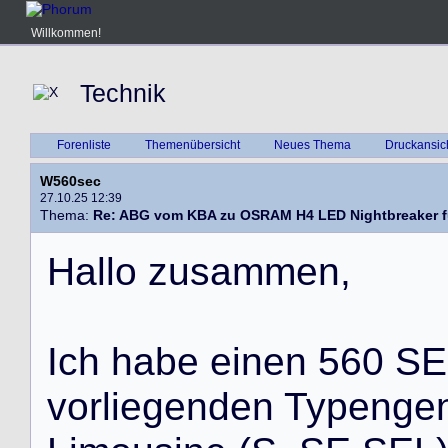
Willkommen!
Technik
Forenliste
Themenübersicht
Neues Thema
Druckansic
W560sec
27.10.25 12:39
Thema:
Re: ABG vom KBA zu OSRAM H4 LED Nightbreaker f
H
a
l
l
o
z
u
s
a
m
m
e
n
,
I
c
h
h
a
b
e
e
i
n
e
n
5
6
0
S
E
v
o
r
l
i
e
g
e
n
d
e
n
T
y
p
e
n
g
e