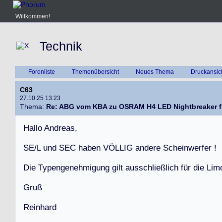
Willkommen!
Technik
Forenliste
Themenübersicht
Neues Thema
Druckansic
C63
27.10.25 13:23
Thema:
Re: ABG vom KBA zu OSRAM H4 LED Nightbreaker f
H
a
l
l
o
A
n
d
r
e
a
s
,
S
E
/
L
u
n
d
S
E
C
h
a
b
e
n
V
Ö
L
L
I
G
a
n
d
e
r
e
S
c
h
e
i
n
w
e
r
f
e
r
!
D
i
e
T
y
p
e
n
g
e
n
e
h
m
i
g
u
n
g
g
i
l
t
a
u
s
s
c
h
l
i
e
ß
l
i
c
h
f
ü
r
d
i
e
L
i
m
G
r
u
ß
R
e
i
n
h
a
r
d