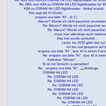
Re: ABG vom KBA zu OSRAM H4 LED Nightbreaker für W12
Re: ABG vom KBA zu OSRAM H4 LED Nightbreaker für 
KBA zu OSRAM H4 LED Nightbreaker - Artikel ersetzt
Das sagt die KI (Grok)...
..erspare uns bitte "KI".. (k.T.)
Warum? Würde ich nicht pauschal verurteilen..
Re: Warum? Würde ich nicht pauschal verur
Re: Warum? Würde ich nicht pauschal ve
..muss man allerdings auch relativie
Das Inet wurde verteufelt ...
Leute, bis 2030 gibts fast nur
Ich bin mal gespannt auf die
erspare uns bitte "KI".. bzw. KI in einem For
Re: erspare uns bitte "KI".. bzw. KI in ei
Definition "Wissen"...
KI ist mit Vorsicht zu genießen!
Re: ..erspare uns bitte "KI"..
OSRAM H4 LED
Re: OSRAM H4 LED
Re: OSRAM H4 LED
Re: OSRAM H4 LED
Re: OSRAM H4 LED
Re: OSRAM H4 LED
Re: OSRAM H4 LED
Re: OSRAM H4 LED