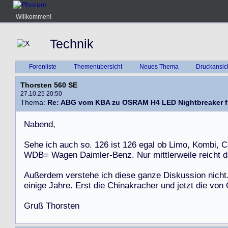
Willkommen!
Technik
Forenliste
Themenübersicht
Neues Thema
Druckansic
Thorsten 560 SE
27.10.25 20:50
Thema:
Re: ABG vom KBA zu OSRAM H4 LED Nightbreaker f
N
a
b
e
n
d
,
S
e
h
e
i
c
h
a
u
c
h
s
o
.
1
2
6
i
s
t
1
2
6
e
g
a
l
o
b
L
i
m
o
,
K
o
m
b
i
,
C
W
D
B
=
W
a
g
e
n
D
a
i
m
l
e
r
-
B
e
n
z
.
N
u
r
m
i
t
t
l
e
r
w
e
i
l
e
r
e
i
c
h
t
d
A
u
ß
e
r
d
e
m
v
e
r
s
t
e
h
e
i
c
h
d
i
e
s
e
g
a
n
z
e
D
i
s
k
u
s
s
i
o
n
n
i
c
h
t
e
i
n
i
g
e
J
a
h
r
e
.
E
r
s
t
d
i
e
C
h
i
n
a
k
r
a
c
h
e
r
u
n
d
j
e
t
z
t
d
i
e
v
o
n
G
r
u
ß
T
h
o
r
s
t
e
n