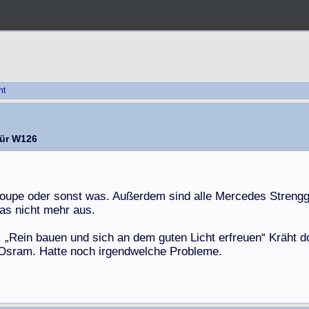
ht
ür W126
o
u
p
e
o
d
e
r
s
o
n
s
t
w
a
s
.
A
u
ß
e
r
d
e
m
s
i
n
d
a
l
l
e
M
e
r
c
e
d
e
s
S
t
r
e
n
g
a
s
n
i
c
h
t
m
e
h
r
a
u
s
.
.
„
R
e
i
n
b
a
u
e
n
u
n
d
s
i
c
h
a
n
d
e
m
g
u
t
e
n
L
i
c
h
t
e
r
f
r
e
u
e
n
“
K
r
ä
h
t
d
O
s
r
a
m
.
H
a
t
t
e
n
o
c
h
i
r
g
e
n
d
w
e
l
c
h
e
P
r
o
b
l
e
m
e
.