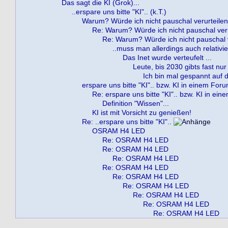
Das sagt die KI (Grok)...
..erspare uns bitte "KI".. (k.T.)
Warum? Würde ich nicht pauschal verurteilen..
Re: Warum? Würde ich nicht pauschal verur
Re: Warum? Würde ich nicht pauschal ve
..muss man allerdings auch relativie
Das Inet wurde verteufelt ...
Leute, bis 2030 gibts fast nur
Ich bin mal gespannt auf die
erspare uns bitte "KI".. bzw. KI in einem For
Re: erspare uns bitte "KI".. bzw. KI in ei
Definition "Wissen"...
KI ist mit Vorsicht zu genießen!
Re: ..erspare uns bitte "KI"..
OSRAM H4 LED
Re: OSRAM H4 LED
Re: OSRAM H4 LED
Re: OSRAM H4 LED
Re: OSRAM H4 LED
Re: OSRAM H4 LED
Re: OSRAM H4 LED
Re: OSRAM H4 LED
Re: OSRAM H4 LED
Re: OSRAM H4 LED