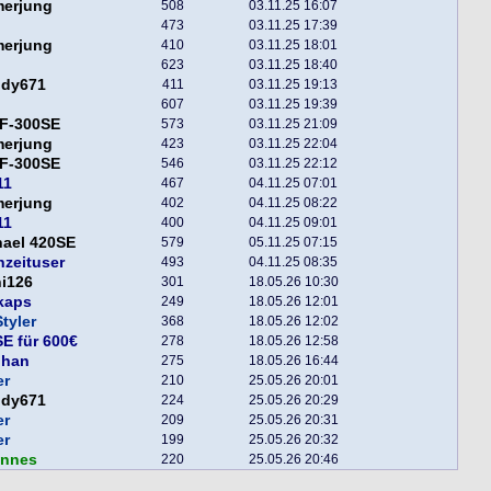
merjung
508
03.11.25 16:07
473
03.11.25 17:39
merjung
410
03.11.25 18:01
623
03.11.25 18:40
ddy671
411
03.11.25 19:13
607
03.11.25 19:39
F-300SE
573
03.11.25 21:09
merjung
423
03.11.25 22:04
F-300SE
546
03.11.25 22:12
11
467
04.11.25 07:01
merjung
402
04.11.25 08:22
11
400
04.11.25 09:01
hael 420SE
579
05.11.25 07:15
nzeituser
493
04.11.25 08:35
i126
301
18.05.26 10:30
kaps
249
18.05.26 12:01
tyler
368
18.05.26 12:02
E für 600€
278
18.05.26 12:58
phan
275
18.05.26 16:44
er
210
25.05.26 20:01
ddy671
224
25.05.26 20:29
er
209
25.05.26 20:31
er
199
25.05.26 20:32
annes
220
25.05.26 20:46