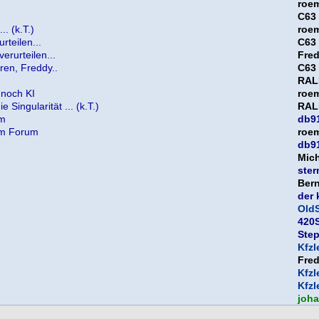
roe
C63
. (k.T.)
roe
teilen...
C63
rurteilen...
Fre
ren, Freddy..
C63
RAL
 noch KI
roe
 Singularität ... (k.T.)
RAL
um
db9
nem Forum
roe
db9
Mic
ster
Bern
der 
OldS
420S
Ste
Kfzl
Fre
Kfzl
Kfzl
joh