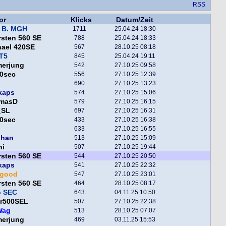
RSS
or
Klicks
Datum/Zeit
 B. MGH
1711
25.04.24 18:30
sten 560 SE
788
25.04.24 18:33
hael 420SE
567
28.10.25 08:18
T5
845
25.04.24 19:11
merjung
542
27.10.25 09:58
0sec
556
27.10.25 12:39
690
27.10.25 13:23
kaps
574
27.10.25 15:06
masD
579
27.10.25 16:15
_SL
697
27.10.25 16:31
0sec
433
27.10.25 16:38
633
27.10.25 16:55
phan
513
27.10.25 15:09
ni
507
27.10.25 19:44
sten 560 SE
544
27.10.25 20:50
kaps
541
27.10.25 22:32
egood
547
27.10.25 23:01
sten 560 SE
464
28.10.25 08:17
o SEC
643
04.11.25 10:50
er500SEL
507
27.10.25 22:38
Wag
513
28.10.25 07:07
merjung
469
03.11.25 15:53