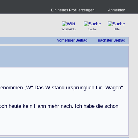
Ein neues Profil erzeugen
Anmelden
W126-Wiki
Suche
Hilfe
vorheriger Beitrag
nächster Beitrag
g
e
n
o
m
m
e
n
„
W
“
D
a
s
W
s
t
a
n
d
u
r
s
p
r
ü
n
g
l
i
c
h
f
ü
r
„
W
a
g
e
n
“
o
c
h
h
e
u
t
e
k
e
i
n
H
a
h
n
m
e
h
r
n
a
c
h
.
I
c
h
h
a
b
e
d
i
e
s
c
h
o
n