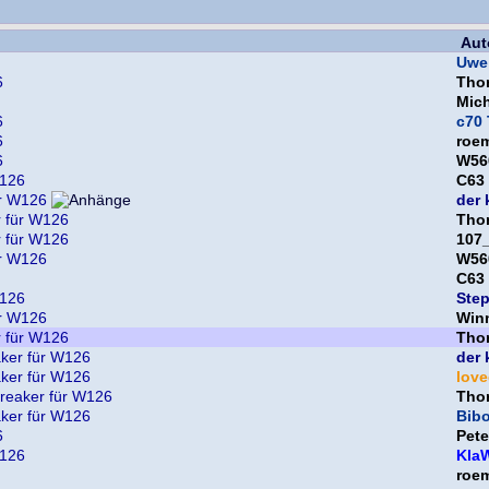
Aut
Uwe
6
Thor
Mic
6
c70 
6
roe
6
W56
W126
C63
r W126
der 
 für W126
Tho
 für W126
107
r W126
W56
C63
W126
Ste
r W126
Win
 für W126
Thor
ker für W126
der 
ker für W126
lov
eaker für W126
Thor
ker für W126
Bib
6
Pet
W126
Kla
roe