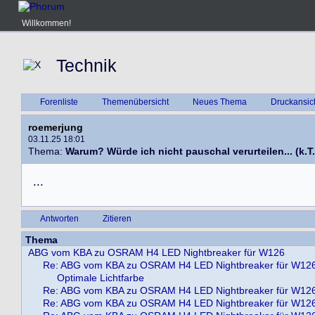
Willkommen!
Technik
Forenliste
Themenübersicht
Neues Thema
Druckansic
roemerjung
03.11.25 18:01
Thema:
Warum? Würde ich nicht pauschal verurteilen... (k.T.
.
.
.
Antworten
Zitieren
Thema
ABG vom KBA zu OSRAM H4 LED Nightbreaker für W126
Re: ABG vom KBA zu OSRAM H4 LED Nightbreaker für W12
Optimale Lichtfarbe
Re: ABG vom KBA zu OSRAM H4 LED Nightbreaker für W12
Re: ABG vom KBA zu OSRAM H4 LED Nightbreaker für W12