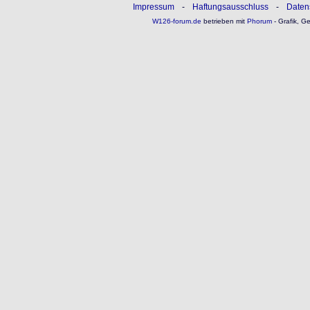
Impressum
-
Haftungsausschluss
-
Daten
W126-forum.de
betrieben mit
Phorum
- Grafik, G