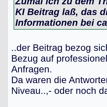
Zumal ich zu dem Th
KI Beitrag laß, das 
Informationen bei ca
.
.
d
e
r
B
e
i
t
r
a
g
b
e
z
o
g
s
i
c
B
e
z
u
g
a
u
f
p
r
o
f
e
s
s
i
o
n
e
A
n
f
r
a
g
e
n
.
D
a
w
a
r
e
n
d
i
e
A
n
t
w
o
r
t
e
N
i
v
e
a
u
.
.
,
-
o
d
e
r
n
o
c
h
d