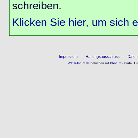
schreiben.
Klicken Sie hier, um sich 
Impressum
-
Haftungsausschluss
-
Daten
W126-forum.de
betrieben mit
Phorum
- Grafik, G