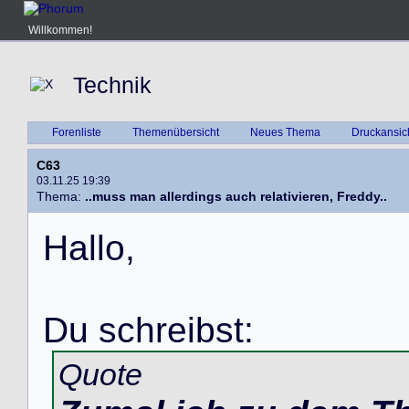
Willkommen!
Technik
Forenliste
Themenübersicht
Neues Thema
Druckansic
C63
03.11.25 19:39
Thema:
..muss man allerdings auch relativieren, Freddy..
H
a
l
l
o
,
D
u
s
c
h
r
e
i
b
s
t
:
Quote