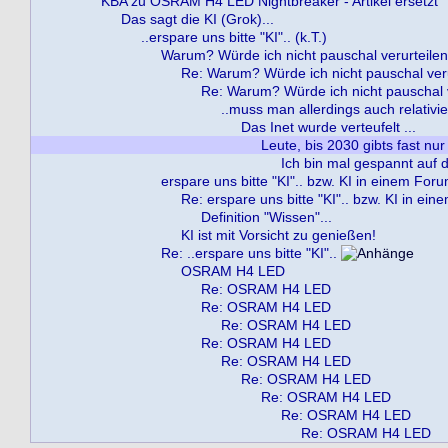
KBA zu OSRAM H4 LED Nightbreaker - Artikel ersetzt
Das sagt die KI (Grok)...
..erspare uns bitte "KI".. (k.T.)
Warum? Würde ich nicht pauschal verurteilen..
Re: Warum? Würde ich nicht pauschal verur
Re: Warum? Würde ich nicht pauschal ve
..muss man allerdings auch relativie
Das Inet wurde verteufelt ...
Leute, bis 2030 gibts fast nur
Ich bin mal gespannt auf die
erspare uns bitte "KI".. bzw. KI in einem For
Re: erspare uns bitte "KI".. bzw. KI in ei
Definition "Wissen"...
KI ist mit Vorsicht zu genießen!
Re: ..erspare uns bitte "KI"..
OSRAM H4 LED
Re: OSRAM H4 LED
Re: OSRAM H4 LED
Re: OSRAM H4 LED
Re: OSRAM H4 LED
Re: OSRAM H4 LED
Re: OSRAM H4 LED
Re: OSRAM H4 LED
Re: OSRAM H4 LED
Re: OSRAM H4 LED