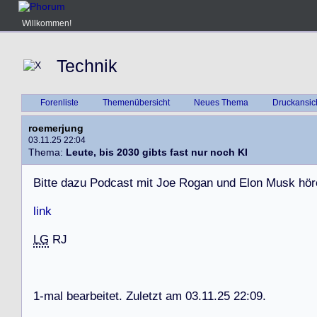
Willkommen!
Technik
Forenliste
Themenübersicht
Neues Thema
Druckansic
roemerjung
03.11.25 22:04
Thema:
Leute, bis 2030 gibts fast nur noch KI
B
i
t
t
e
d
a
z
u
P
o
d
c
a
s
t
m
i
t
J
o
e
R
o
g
a
n
u
n
d
E
l
o
n
M
u
s
k
h
ö
r
link
LG
R
J
1
-
m
a
l
b
e
a
r
b
e
i
t
e
t
.
Z
u
l
e
t
z
t
a
m
0
3
.
1
1
.
2
5
2
2
:
0
9
.