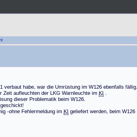
ht
1
v
e
r
b
a
u
t
h
a
b
e
,
w
a
r
d
i
e
U
m
r
ü
s
t
u
n
g
i
m
W
1
2
6
e
b
e
n
f
a
l
l
s
f
ä
l
l
i
g
r
Z
e
i
t
a
u
f
l
e
u
c
h
t
e
n
d
e
r
L
K
G
W
a
r
n
l
e
u
c
h
t
e
i
m
KI
.
ö
s
u
n
g
d
i
e
s
e
r
P
r
o
b
l
e
m
a
t
i
k
b
e
i
m
W
1
2
6
.
k
g
e
s
c
h
i
c
k
t
!
h
i
g
-
o
h
n
e
F
e
h
l
e
r
m
e
l
d
u
n
g
i
m
KI
g
e
l
i
e
f
e
r
t
w
e
r
d
e
n
,
b
e
i
m
W
1
2
6