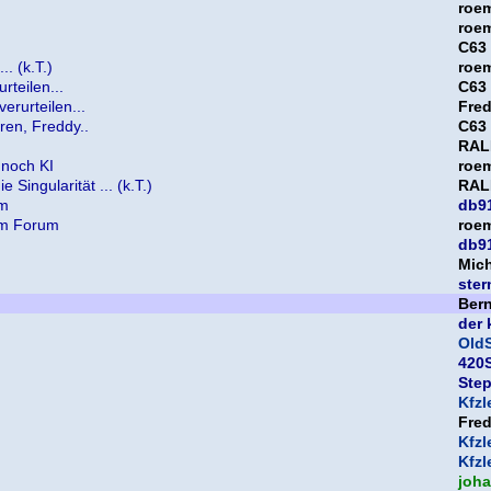
roe
roe
C63
. (k.T.)
roe
teilen...
C63
rurteilen...
Fre
ren, Freddy..
C63
RAL
 noch KI
roe
 Singularität ... (k.T.)
RAL
um
db9
nem Forum
roe
db9
Mic
ster
Bern
der 
OldS
420S
Ste
Kfzl
Fre
Kfzl
Kfzl
joh