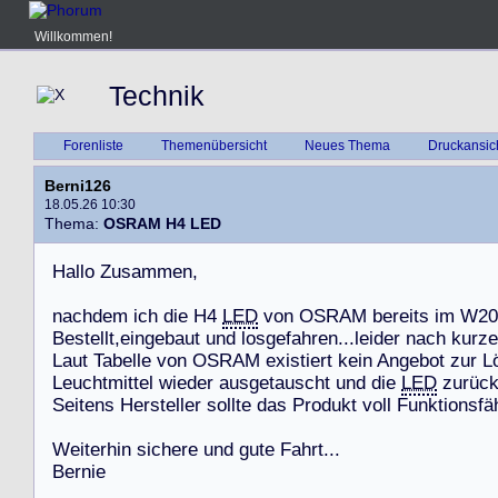
Willkommen!
Technik
Forenliste
Themenübersicht
Neues Thema
Druckansic
Berni126
18.05.26 10:30
Thema:
OSRAM H4 LED
H
a
l
l
o
Z
u
s
a
m
m
e
n
,
n
a
c
h
d
e
m
i
c
h
d
i
e
H
4
LED
v
o
n
O
S
R
A
M
b
e
r
e
i
t
s
i
m
W
2
0
B
e
s
t
e
l
l
t
,
e
i
n
g
e
b
a
u
t
u
n
d
l
o
s
g
e
f
a
h
r
e
n
.
.
.
l
e
i
d
e
r
n
a
c
h
k
u
r
z
e
L
a
u
t
T
a
b
e
l
l
e
v
o
n
O
S
R
A
M
e
x
i
s
t
i
e
r
t
k
e
i
n
A
n
g
e
b
o
t
z
u
r
L
L
e
u
c
h
t
m
i
t
t
e
l
w
i
e
d
e
r
a
u
s
g
e
t
a
u
s
c
h
t
u
n
d
d
i
e
LED
z
u
r
ü
c
S
e
i
t
e
n
s
H
e
r
s
t
e
l
l
e
r
s
o
l
l
t
e
d
a
s
P
r
o
d
u
k
t
v
o
l
l
F
u
n
k
t
i
o
n
s
f
ä
W
e
i
t
e
r
h
i
n
s
i
c
h
e
r
e
u
n
d
g
u
t
e
F
a
h
r
t
.
.
.
B
e
r
n
i
e