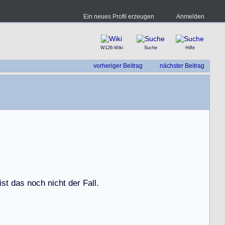
Ein neues Profil erzeugen
Anmelden
W126-Wiki
Suche
Hilfe
vorheriger Beitrag
nächster Beitrag
.
i
s
t
d
a
s
n
o
c
h
n
i
c
h
t
d
e
r
F
a
l
l
.