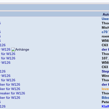
Aut
Uwe
6
Thor
Mic
6
c70 
6
roe
6
W56
W126
C63
r W126
der 
 für W126
Tho
 für W126
107
r W126
W56
C63
W126
Ste
r W126
Win
 für W126
Thor
ker für W126
der 
ker für W126
lov
eaker für W126
Thor
ker für W126
Bib
6
Pet
W126
Kla