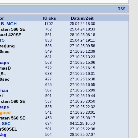
RSS
or
Klicks
Datum/Zeit
 B. MGH
1702
25.04.24 18:30
sten 560 SE
782
25.04.24 18:33
hael 420SE
561
28.10.25 08:18
T5
838
25.04.24 19:11
merjung
536
27.10.25 09:58
0sec
549
27.10.25 12:39
681
27.10.25 13:23
kaps
568
27.10.25 15:06
masD
572
27.10.25 16:15
_SL
688
27.10.25 16:31
0sec
427
27.10.25 16:38
625
27.10.25 16:55
phan
507
27.10.25 15:09
ni
501
27.10.25 19:44
sten 560 SE
537
27.10.25 20:50
kaps
535
27.10.25 22:32
egood
541
27.10.25 23:01
sten 560 SE
458
28.10.25 08:17
o SEC
634
04.11.25 10:50
er500SEL
501
27.10.25 22:38
Wag
504
28.10.25 07:07