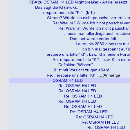
KBA zu OSRAM H4 LED Nightbreaker - Artikel ersetzt
Das sagt die KI (Grok)...
..erspare uns bitte "KI".. (k.T.)
Warum? Würde ich nicht pauschal verurteilen..
Re: Warum? Würde ich nicht pauschal verur
Re: Warum? Würde ich nicht pauschal ve
..muss man allerdings auch relativie
Das Inet wurde verteufelt ...
Leute, bis 2030 gibts fast nur
Ich bin mal gespannt auf die
erspare uns bitte "KI".. bzw. KI in einem For
Re: erspare uns bitte "KI".. bzw. KI in ei
Definition "Wissen"...
KI ist mit Vorsicht zu genießen!
Re: ..erspare uns bitte "KI"..
OSRAM H4 LED
Re: OSRAM H4 LED
Re: OSRAM H4 LED
Re: OSRAM H4 LED
Re: OSRAM H4 LED
Re: OSRAM H4 LED
Re: OSRAM H4 LED
Re: OSRAM H4 LED
Re: OSRAM H4 LED
Re: OSRAM H4 LED