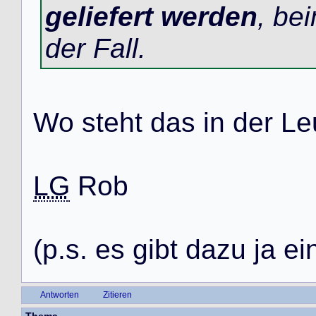
geliefert werden
, be
der Fall.
W
o
s
t
e
h
t
d
a
s
i
n
d
e
r
L
e
LG
R
o
b
(
p
.
s
.
e
s
g
i
b
t
d
a
z
u
j
a
e
i
Antworten
Zitieren
Thema