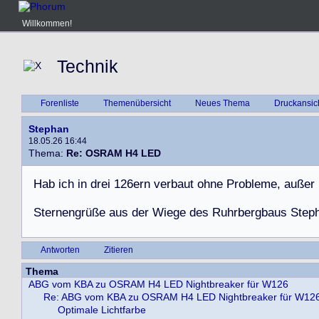
Willkommen!
Technik
Forenliste
Themenübersicht
Neues Thema
Druckansic
Stephan
18.05.26 16:44
Thema:
Re: OSRAM H4 LED
H
a
b
i
c
h
i
n
d
r
e
i
1
2
6
e
r
n
v
e
r
b
a
u
t
o
h
n
e
P
r
o
b
l
e
m
e
,
a
u
ß
e
r
S
t
e
r
n
e
n
g
r
ü
ß
e
a
u
s
d
e
r
W
i
e
g
e
d
e
s
R
u
h
r
b
e
r
g
b
a
u
s
S
t
e
p
Antworten
Zitieren
Thema
ABG vom KBA zu OSRAM H4 LED Nightbreaker für W126
Re: ABG vom KBA zu OSRAM H4 LED Nightbreaker für W12
Optimale Lichtfarbe