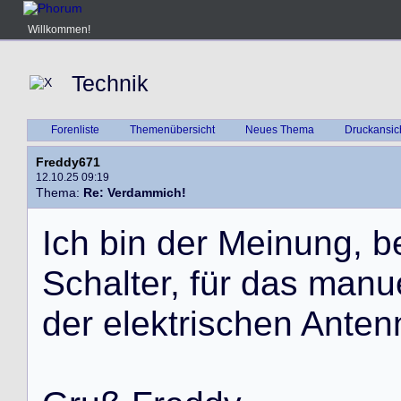
Willkommen!
Technik
Forenliste
Themenübersicht
Neues Thema
Druckansic
Freddy671
12.10.25 09:19
Thema:
Re: Verdammich!
I
c
h
b
i
n
d
e
r
M
e
i
n
u
n
g
,
b
S
c
h
a
l
t
e
r
,
f
ü
r
d
a
s
m
a
n
u
d
e
r
e
l
e
k
t
r
i
s
c
h
e
n
A
n
t
e
n