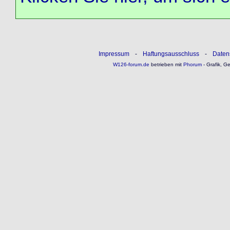
Impressum
-
Haftungsausschluss
-
Daten
W126-forum.de
betrieben mit
Phorum
- Grafik, G