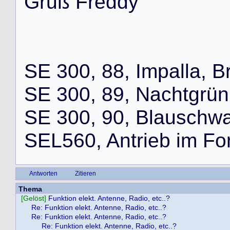
G
r
u
ß
F
r
e
d
d
y
S
E
3
0
0
,
8
8
,
I
m
p
a
l
l
a
,
B
S
E
3
0
0
,
8
9
,
N
a
c
h
t
g
r
ü
n
S
E
3
0
0
,
9
0
,
B
l
a
u
s
c
h
w
S
E
L
5
6
0
,
A
n
t
r
i
e
b
i
m
F
o
Antworten
Zitieren
Thema
[Gelöst]
Funktion elekt. Antenne, Radio, etc..?
Re: Funktion elekt. Antenne, Radio, etc..?
Re: Funktion elekt. Antenne, Radio, etc..?
Re: Funktion elekt. Antenne, Radio, etc..?