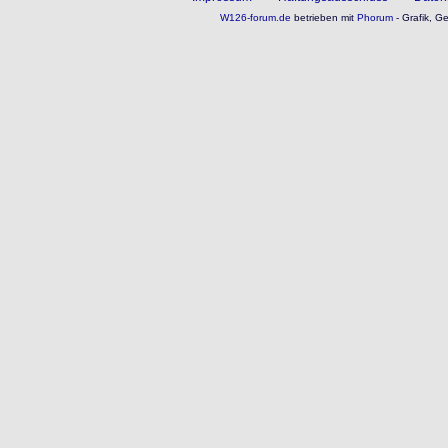
W126-forum.de
betrieben mit
Phorum
- Grafik, G