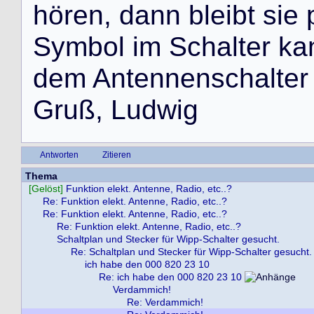
h
ö
r
e
n
,
d
a
n
n
b
l
e
i
b
t
s
i
e
S
y
m
b
o
l
i
m
S
c
h
a
l
t
e
r
k
a
d
e
m
A
n
t
e
n
n
e
n
s
c
h
a
l
t
e
r
G
r
u
ß
,
L
u
d
w
i
g
Antworten
Zitieren
Thema
[Gelöst]
Funktion elekt. Antenne, Radio, etc..?
Re: Funktion elekt. Antenne, Radio, etc..?
Re: Funktion elekt. Antenne, Radio, etc..?
Re: Funktion elekt. Antenne, Radio, etc..?
Schaltplan und Stecker für Wipp-Schalter gesucht.
Re: Schaltplan und Stecker für Wipp-Schalter gesucht.
ich habe den 000 820 23 10
Re: ich habe den 000 820 23 10
Verdammich!
Re: Verdammich!