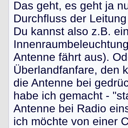
D
a
s
g
e
h
t
,
e
s
g
e
h
t
j
a
n
D
u
r
c
h
f
l
u
s
s
d
e
r
L
e
i
t
u
n
g
D
u
k
a
n
n
s
t
a
l
s
o
z
.
B
.
e
i
I
n
n
e
n
r
a
u
m
b
e
l
e
u
c
h
t
u
n
A
n
t
e
n
n
e
f
ä
h
r
t
a
u
s
)
.
O
d
Ü
b
e
r
l
a
n
d
f
a
n
f
a
r
e
,
d
e
n
d
i
e
A
n
t
e
n
n
e
b
e
i
g
e
d
r
ü
h
a
b
e
i
c
h
g
e
m
a
c
h
t
-
"
s
t
A
n
t
e
n
n
e
b
e
i
R
a
d
i
o
e
i
n
i
c
h
m
ö
c
h
t
e
v
o
n
e
i
n
e
r