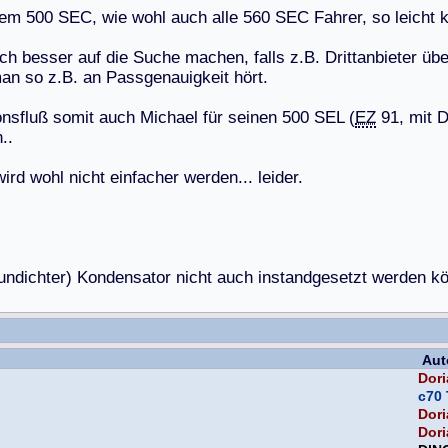
e
m
5
0
0
S
E
C
,
w
i
e
w
o
h
l
a
u
c
h
a
l
l
e
5
6
0
S
E
C
F
a
h
r
e
r
,
s
o
l
e
i
c
h
t
c
h
b
e
s
s
e
r
a
u
f
d
i
e
S
u
c
h
e
m
a
c
h
e
n
,
f
a
l
l
s
z
.
B
.
D
r
i
t
t
a
n
b
i
e
t
e
r
ü
b
m
a
n
s
o
z
.
B
.
a
n
P
a
s
s
g
e
n
a
u
i
g
k
e
i
t
h
ö
r
t
.
o
n
s
f
l
u
ß
s
o
m
i
t
a
u
c
h
M
i
c
h
a
e
l
f
ü
r
s
e
i
n
e
n
5
0
0
S
E
L
(
EZ
9
1
,
m
i
t
n
.
.
w
i
r
d
w
o
h
l
n
i
c
h
t
e
i
n
f
a
c
h
e
r
w
e
r
d
e
n
.
.
.
l
e
i
d
e
r
.
u
n
d
i
c
h
t
e
r
)
K
o
n
d
e
n
s
a
t
o
r
n
i
c
h
t
a
u
c
h
i
n
s
t
a
n
d
g
e
s
e
t
z
t
w
e
r
d
e
n
k
Aut
Dori
c70 
Dori
Dori