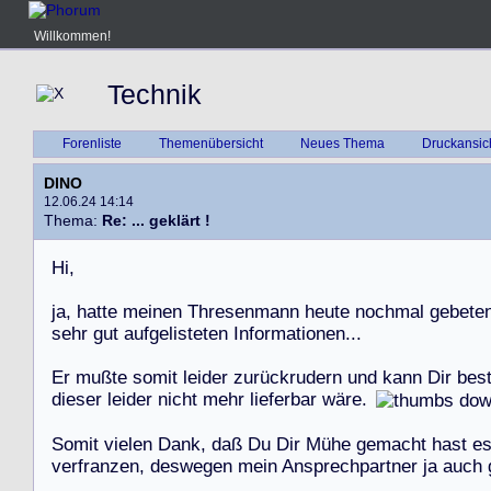
Willkommen!
Technik
Forenliste
Themenübersicht
Neues Thema
Druckansic
DINO
12.06.24 14:14
Thema:
Re: ... geklärt !
H
i
,
j
a
,
h
a
t
t
e
m
e
i
n
e
n
T
h
r
e
s
e
n
m
a
n
n
h
e
u
t
e
n
o
c
h
m
a
l
g
e
b
e
t
e
s
e
h
r
g
u
t
a
u
f
g
e
l
i
s
t
e
t
e
n
I
n
f
o
r
m
a
t
i
o
n
e
n
.
.
.
E
r
m
u
ß
t
e
s
o
m
i
t
l
e
i
d
e
r
z
u
r
ü
c
k
r
u
d
e
r
n
u
n
d
k
a
n
n
D
i
r
b
e
s
d
i
e
s
e
r
l
e
i
d
e
r
n
i
c
h
t
m
e
h
r
l
i
e
f
e
r
b
a
r
w
ä
r
e
.
S
o
m
i
t
v
i
e
l
e
n
D
a
n
k
,
d
a
ß
D
u
D
i
r
M
ü
h
e
g
e
m
a
c
h
t
h
a
s
t
e
v
e
r
f
r
a
n
z
e
n
,
d
e
s
w
e
g
e
n
m
e
i
n
A
n
s
p
r
e
c
h
p
a
r
t
n
e
r
j
a
a
u
c
h