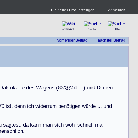
Ein neues Profil erzeugen
Anmelden
W126-Wiki
Suche
Hilfe
vorheriger Beitrag
nächster Beitrag
D
a
t
e
n
k
a
r
t
e
d
e
s
W
a
g
e
n
s
(
8
3
/
SA
5
6
.
.
.
.
)
u
n
d
D
e
i
n
e
n
7
0
i
s
t
,
d
e
n
n
i
c
h
w
i
d
e
r
r
u
m
b
e
n
ö
t
i
g
e
n
w
ü
r
d
e
.
.
.
u
n
d
u
s
a
g
t
e
s
t
,
d
a
k
a
n
n
m
a
n
s
i
c
h
w
o
h
l
s
c
h
n
e
l
l
m
a
l
m
e
n
s
c
h
l
i
c
h
.