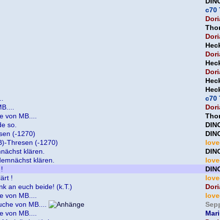
DIN
c70 
Dori
Thor
Dori
Heck
Dori
Heck
Dori
Heck
Heck
..
c70 
B....
Dori
e von MB....
Thor
de so.
DIN
esen (-1270)
DIN
MB)-Thresen (-1270)
lov
mnächst klären.
DIN
 demnächst klären.
lov
 !
DIN
ärt !
lov
k an euch beide! (k.T.)
Dori
e von MB....
lov
uche von MB....
Sep
e von MB....
Mar