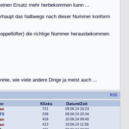
k
e
i
n
e
n
E
r
s
a
t
z
m
e
h
r
h
e
r
b
e
k
o
m
m
e
n
k
a
n
n
.
.
.
e
r
h
a
u
p
t
d
a
s
h
a
l
b
w
e
g
s
n
a
c
h
d
i
e
s
e
r
N
u
m
m
e
r
k
o
n
f
o
r
m
D
o
p
p
e
l
l
ü
f
t
e
r
)
d
i
e
r
i
c
h
t
i
g
e
N
u
m
m
e
r
h
e
r
a
u
s
b
e
k
o
m
m
e
n
ö
n
n
t
e
,
w
i
e
v
i
e
l
e
a
n
d
e
r
e
D
i
n
g
e
j
a
m
e
i
s
t
a
u
c
h
.
.
.
RSS
or
Klicks
Datum/Zeit
an
721
09.06.24 20:23
T5
538
09.06.24 20:34
an
429
10.06.24 09:40
an
413
10.06.24 11:58