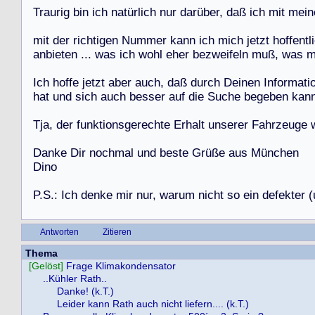
T
r
a
u
r
i
g
b
i
n
i
c
h
n
a
t
ü
r
l
i
c
h
n
u
r
d
a
r
ü
b
e
r
,
d
a
ß
i
c
h
m
i
t
m
e
i
n
m
i
t
d
e
r
r
i
c
h
t
i
g
e
n
N
u
m
m
e
r
k
a
n
n
i
c
h
m
i
c
h
j
e
t
z
t
h
o
f
f
e
n
t
l
i
a
n
b
i
e
t
e
n
.
.
.
w
a
s
i
c
h
w
o
h
l
e
h
e
r
b
e
z
w
e
i
f
e
l
n
m
u
ß
,
w
a
s
I
c
h
h
o
f
f
e
j
e
t
z
t
a
b
e
r
a
u
c
h
,
d
a
ß
d
u
r
c
h
D
e
i
n
e
n
I
n
f
o
r
m
a
t
i
h
a
t
u
n
d
s
i
c
h
a
u
c
h
b
e
s
s
e
r
a
u
f
d
i
e
S
u
c
h
e
b
e
g
e
b
e
n
k
a
n
T
j
a
,
d
e
r
f
u
n
k
t
i
o
n
s
g
e
r
e
c
h
t
e
E
r
h
a
l
t
u
n
s
e
r
e
r
F
a
h
r
z
e
u
g
e
D
a
n
k
e
D
i
r
n
o
c
h
m
a
l
u
n
d
b
e
s
t
e
G
r
ü
ß
e
a
u
s
M
ü
n
c
h
e
n
D
i
n
o
P
.
S
.
:
I
c
h
d
e
n
k
e
m
i
r
n
u
r
,
w
a
r
u
m
n
i
c
h
t
s
o
e
i
n
d
e
f
e
k
t
e
r
(
Antworten
Zitieren
Thema
[Gelöst]
Frage Klimakondensator
..Kühler Rath..
Danke! (k.T.)
Leider kann Rath auch nicht liefern.... (k.T.)