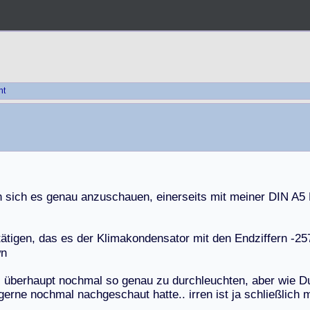
ht
n
s
i
c
h
e
s
g
e
n
a
u
a
n
z
u
s
c
h
a
u
e
n
,
e
i
n
e
r
s
e
i
t
s
m
i
t
m
e
i
n
e
r
D
I
N
A
5
t
ä
t
i
g
e
n
,
d
a
s
e
s
d
e
r
K
l
i
m
a
k
o
n
d
e
n
s
a
t
o
r
m
i
t
d
e
n
E
n
d
z
i
f
f
e
r
n
-
2
5
s
ü
b
e
r
h
a
u
p
t
n
o
c
h
m
a
l
s
o
g
e
n
a
u
z
u
d
u
r
c
h
l
e
u
c
h
t
e
n
,
a
b
e
r
w
i
e
D
g
e
r
n
e
n
o
c
h
m
a
l
n
a
c
h
g
e
s
c
h
a
u
t
h
a
t
t
e
.
.
i
r
r
e
n
i
s
t
j
a
s
c
h
l
i
e
ß
l
i
c
h