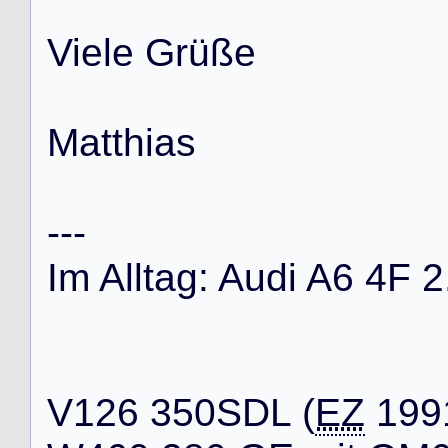
V
i
e
l
e
G
r
ü
ß
e
M
a
t
t
h
i
a
s
-
-
-
I
m
A
l
l
t
a
g
:
A
u
d
i
A
6
4
F
2
V
1
2
6
3
5
0
S
D
L
(
EZ
1
9
9