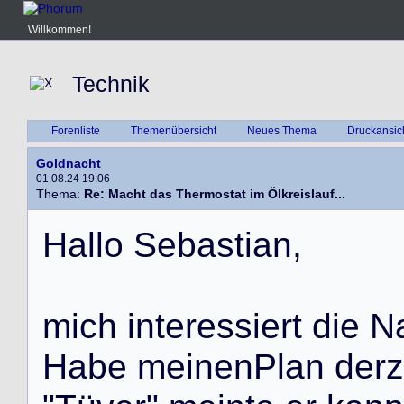
Willkommen!
Technik
Forenliste
Themenübersicht
Neues Thema
Druckansic
Goldnacht
01.08.24 19:06
Thema:
Re: Macht das Thermostat im Ölkreislauf...
H
a
l
l
o
S
e
b
a
s
t
i
a
n
,
m
i
c
h
i
n
t
e
r
e
s
s
i
e
r
t
d
i
e
N
H
a
b
e
m
e
i
n
e
n
P
l
a
n
d
e
r
z