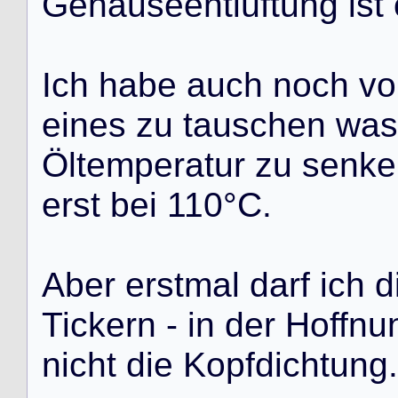
G
e
h
ä
u
s
e
e
n
t
l
ü
f
t
u
n
g
i
s
t
I
c
h
h
a
b
e
a
u
c
h
n
o
c
h
v
o
e
i
n
e
s
z
u
t
a
u
s
c
h
e
n
w
a
s
Ö
l
t
e
m
p
e
r
a
t
u
r
z
u
s
e
n
k
e
e
r
s
t
b
e
i
1
1
0
°
C
.
A
b
e
r
e
r
s
t
m
a
l
d
a
r
f
i
c
h
d
T
i
c
k
e
r
n
-
i
n
d
e
r
H
o
f
f
n
u
n
i
c
h
t
d
i
e
K
o
p
f
d
i
c
h
t
u
n
g
.