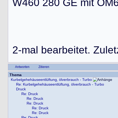
W
4
6
0
2
8
0
G
E
m
i
t
O
M
2
-
m
a
l
b
e
a
r
b
e
i
t
e
t
.
Z
u
l
e
t
Antworten
Zitieren
Thema
Kurbelgehehäuseentlüftung, ölverbrauch - Turbo
Re: Kurbelgehehäuseentlüftung, ölverbrauch - Turbo
Druck
Re: Druck
Re: Druck
Re: Druck
Re: Druck
Re: Druck
Re: Druck