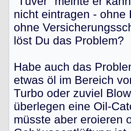
"
T
ü
v
e
r
"
m
e
i
n
t
e
e
r
k
a
n
n
n
i
c
h
t
e
i
n
t
r
a
g
e
n
-
o
h
n
e
o
h
n
e
V
e
r
s
i
c
h
e
r
u
n
g
s
s
c
l
ö
s
t
D
u
d
a
s
P
r
o
b
l
e
m
?
H
a
b
e
a
u
c
h
d
a
s
P
r
o
b
l
e
e
t
w
a
s
ö
l
i
m
B
e
r
e
i
c
h
v
o
T
u
r
b
o
o
d
e
r
z
u
v
i
e
l
B
l
o
w
ü
b
e
r
l
e
g
e
n
e
i
n
e
O
i
l
-
C
a
t
m
ü
s
s
t
e
a
b
e
r
e
r
o
i
e
r
e
n