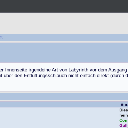
ht
e
r
I
n
n
e
n
s
e
i
t
e
i
r
g
e
n
d
e
i
n
e
A
r
t
v
o
n
L
a
b
y
r
i
n
t
h
v
o
r
d
e
m
A
u
s
g
a
n
g
i
t
ü
b
e
r
d
e
n
E
n
t
l
ü
f
t
u
n
g
s
s
c
h
l
a
u
c
h
n
i
c
h
t
e
i
n
f
a
c
h
d
i
r
e
k
t
(
d
u
r
c
h
d
Aut
Die
hein
Con
Gull