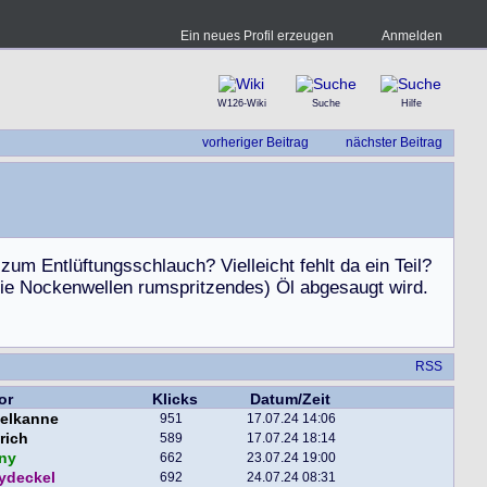
Ein neues Profil erzeugen
Anmelden
W126-Wiki
Suche
Hilfe
vorheriger Beitrag
nächster Beitrag
z
u
m
E
n
t
l
ü
f
t
u
n
g
s
s
c
h
l
a
u
c
h
?
V
i
e
l
l
e
i
c
h
t
f
e
h
l
t
d
a
e
i
n
T
e
i
l
?
i
e
N
o
c
k
e
n
w
e
l
l
e
n
r
u
m
s
p
r
i
t
z
e
n
d
e
s
)
Ö
l
a
b
g
e
s
a
u
g
t
w
i
r
d
.
RSS
or
Klicks
Datum/Zeit
selkanne
951
17.07.24 14:06
rich
589
17.07.24 18:14
ny
662
23.07.24 19:00
ydeckel
692
24.07.24 08:31