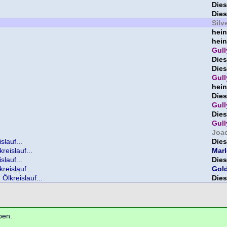
Die
Die
Silv
hein
hein
Gull
Die
Die
Gull
hein
Die
Gull
Die
Gull
Joa
lauf...
Die
eislauf...
Mar
lauf...
Die
eislauf...
Gol
Ölkreislauf...
Die
ben.