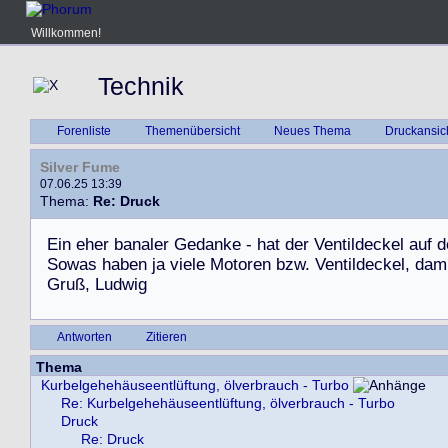
Willkommen!
Technik
Forenliste
Themenübersicht
Neues Thema
Druckansic
Silver Fume
07.06.25 13:39
Thema:
Re: Druck
E
i
n
e
h
e
r
b
a
n
a
l
e
r
G
e
d
a
n
k
e
-
h
a
t
d
e
r
V
e
n
t
i
l
d
e
c
k
e
l
a
u
f
d
S
o
w
a
s
h
a
b
e
n
j
a
v
i
e
l
e
M
o
t
o
r
e
n
b
z
w
.
V
e
n
t
i
l
d
e
c
k
e
l
,
d
a
m
G
r
u
ß
,
L
u
d
w
i
g
Antworten
Zitieren
Thema
Kurbelgehehäuseentlüftung, ölverbrauch - Turbo
Re: Kurbelgehehäuseentlüftung, ölverbrauch - Turbo
Druck
Re: Druck