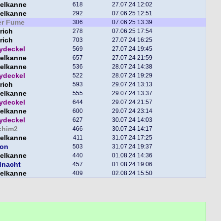
selkanne
618
27.07.24 12:02
selkanne
292
07.06.25 12:51
er Fume
306
07.06.25 13:39
rich
278
07.06.25 17:54
rich
703
27.07.24 16:25
ydeckel
569
27.07.24 19:45
selkanne
657
27.07.24 21:59
selkanne
536
28.07.24 14:38
ydeckel
522
28.07.24 19:29
rich
593
29.07.24 13:13
selkanne
555
29.07.24 13:37
ydeckel
644
29.07.24 21:57
selkanne
600
29.07.24 23:14
ydeckel
627
30.07.24 14:03
chim2
466
30.07.24 14:17
selkanne
411
31.07.24 17:25
lon
503
31.07.24 19:37
selkanne
440
01.08.24 14:36
dnacht
457
01.08.24 19:06
selkanne
409
02.08.24 15:50