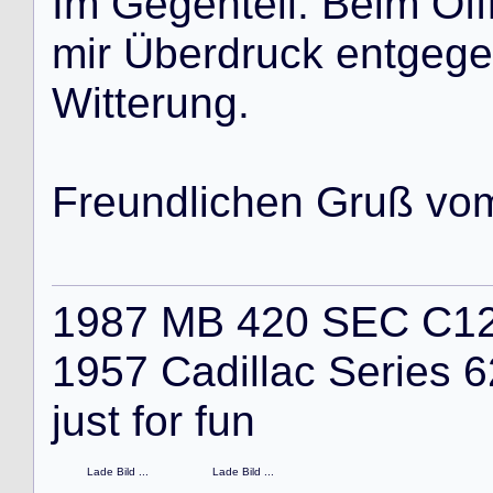
I
m
G
e
g
e
n
t
e
i
l
.
B
e
i
m
Ö
f
f
m
i
r
Ü
b
e
r
d
r
u
c
k
e
n
t
g
e
g
e
W
i
t
t
e
r
u
n
g
.
F
r
e
u
n
d
l
i
c
h
e
n
G
r
u
ß
v
o
1987 MB 420 SEC C126, 
1957 Cadillac Series 6
just for fun
Lade Bild ...
Lade Bild ...