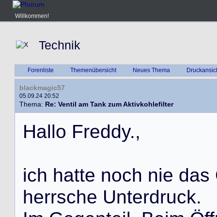
Willkommen!
Technik
Forenliste
Themenübersicht
Neues Thema
Druckansic
blackmagic57
05.09.24 20:52
Thema:
Re: Ventil am Tank zum Aktivkohlefilter
H
a
l
l
o
F
r
e
d
d
y
.
,
i
c
h
h
a
t
t
e
n
o
c
h
n
i
e
d
a
s
h
e
r
r
s
c
h
e
U
n
t
e
r
d
r
u
c
k
.