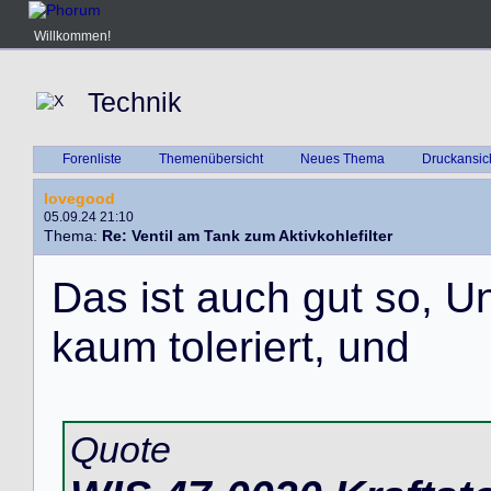
Willkommen!
Technik
Forenliste
Themenübersicht
Neues Thema
Druckansic
lovegood
05.09.24 21:10
Thema:
Re: Ventil am Tank zum Aktivkohlefilter
D
a
s
i
s
t
a
u
c
h
g
u
t
s
o
,
U
k
a
u
m
t
o
l
e
r
i
e
r
t
,
u
n
d
Quote