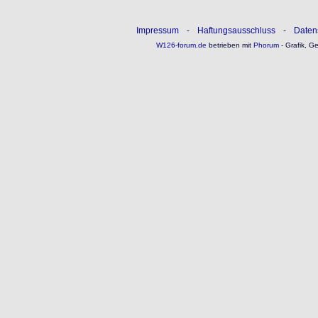
Impressum
-
Haftungsausschluss
-
Daten
W126-forum.de
betrieben mit
Phorum
- Grafik, G