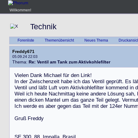
Willkommen!
Technik
Forenliste
Themenübersicht
Neues Thema
Druckansic
Freddy671
05.09.24 22:03
Thema:
Re: Ventil am Tank zum Aktivkohlefilter
V
i
e
l
e
n
D
a
n
k
M
i
c
h
a
e
l
f
ü
r
d
e
n
L
i
n
k
!
I
n
d
e
r
Z
w
i
s
c
h
e
n
z
e
i
t
h
a
b
e
i
c
h
d
a
s
V
e
n
t
i
l
g
e
p
r
ü
f
t
.
E
s
l
ä
V
e
n
t
i
l
u
n
d
l
ä
ß
t
L
u
f
t
v
o
m
A
k
t
i
v
k
o
h
l
e
f
i
l
t
e
r
k
o
m
m
e
n
d
i
n
d
W
e
i
l
i
c
h
h
e
u
t
e
N
a
c
h
m
i
t
t
a
g
k
e
i
n
e
a
n
d
e
r
e
L
ö
s
u
n
g
s
a
h
,
e
i
n
e
n
d
i
c
k
e
n
M
a
n
t
e
l
u
m
d
a
s
g
a
n
z
e
T
e
i
l
g
e
l
e
g
t
.
V
e
r
m
u
I
c
h
w
e
r
d
e
e
s
a
b
e
r
g
e
g
e
n
d
a
s
T
e
i
l
m
i
t
d
e
r
1
2
4
e
r
N
u
m
G
r
u
ß
F
r
e
d
d
y
S
E
3
0
0
,
8
8
,
I
m
p
a
l
l
a
,
B
r
a
s
i
l