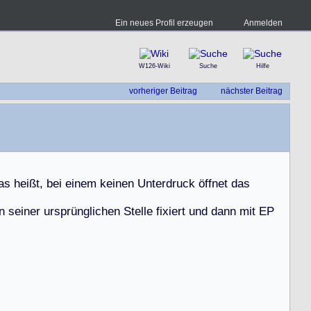
Ein neues Profil erzeugen
Anmelden
W126-Wiki
Suche
Hilfe
vorheriger Beitrag
nächster Beitrag
a
s
h
e
i
ß
t
,
b
e
i
e
i
n
e
m
k
e
i
n
e
n
U
n
t
e
r
d
r
u
c
k
ö
f
f
n
e
t
d
a
s
n
s
e
i
n
e
r
u
r
s
p
r
ü
n
g
l
i
c
h
e
n
S
t
e
l
l
e
f
i
x
i
e
r
t
u
n
d
d
a
n
n
m
i
t
E
P