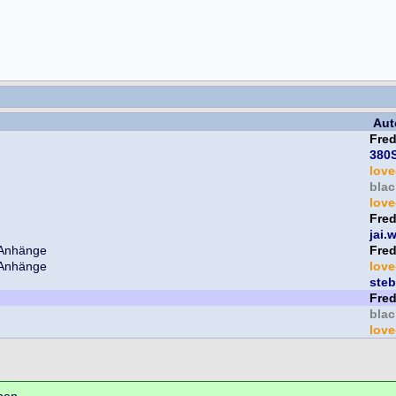
Aut
Fre
380
lov
bla
lov
Fre
jai.
Fre
lov
ste
Fre
bla
lov