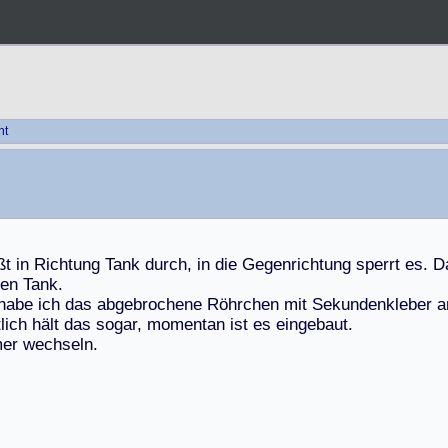
ht
ß
t
i
n
R
i
c
h
t
u
n
g
T
a
n
k
d
u
r
c
h
,
i
n
d
i
e
G
e
g
e
n
r
i
c
h
t
u
n
g
s
p
e
r
r
t
e
s
.
D
e
n
T
a
n
k
.
h
a
b
e
i
c
h
d
a
s
a
b
g
e
b
r
o
c
h
e
n
e
R
ö
h
r
c
h
e
n
m
i
t
S
e
k
u
n
d
e
n
k
l
e
b
e
r
a
t
l
i
c
h
h
ä
l
t
d
a
s
s
o
g
a
r
,
m
o
m
e
n
t
a
n
i
s
t
e
s
e
i
n
g
e
b
a
u
t
.
m
e
r
w
e
c
h
s
e
l
n
.