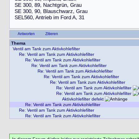
S
E
3
0
0
,
8
9
,
N
a
c
h
t
g
r
ü
n
,
G
r
a
u
S
E
3
0
0
,
9
0
,
B
l
a
u
s
c
h
w
a
r
z
,
G
r
a
u
S
E
L
5
6
0
,
A
n
t
r
i
e
b
i
m
F
o
r
d
A
,
3
1
Antworten
Zitieren
Thema
Ventil am Tank zum Aktivkohlefilter
Re: Ventil am Tank zum Aktivkohlefilter
Re: Ventil am Tank zum Aktivkohlefilter
Re: Ventil am Tank zum Aktivkohlefilter
Re: Ventil am Tank zum Aktivkohlefilter
Re: Ventil am Tank zum Aktivkohlefilter
Re: Ventil am Tank zum Aktivkohlefilter
Re: Ventil am Tank zum Aktivkohlefilter
Re: Ventil am Tank zum Aktivkohlefilter
Aktivkohlefilter defekt
Re: Ventil am Tank zum Aktivkohlefilter
Re: Ventil am Tank zum Aktivkohlefilter
Re: Ventil am Tank zum Aktivkohlefilter