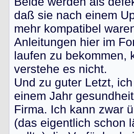
B
e
i
d
e
w
e
r
d
e
n
a
l
s
d
e
f
e
d
a
ß
s
i
e
n
a
c
h
e
i
n
e
m
U
m
e
h
r
k
o
m
p
a
t
i
b
e
l
w
a
r
e
A
n
l
e
i
t
u
n
g
e
n
h
i
e
r
i
m
F
o
l
a
u
f
e
n
z
u
b
e
k
o
m
m
e
n
,
v
e
r
s
t
e
h
e
e
s
n
i
c
h
t
.
U
n
d
z
u
g
u
t
e
r
L
e
t
z
t
,
i
c
h
e
i
n
e
m
J
a
h
r
g
e
s
u
n
d
h
e
i
t
F
i
r
m
a
.
I
c
h
k
a
n
n
z
w
a
r
ü
(
d
a
s
e
i
g
e
n
t
l
i
c
h
s
c
h
o
n
l