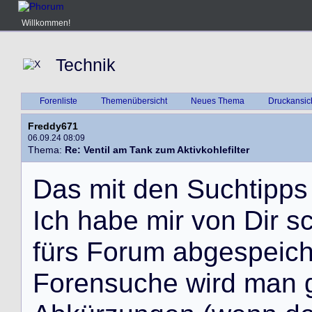
Willkommen!
Technik
Forenliste
Themenübersicht
Neues Thema
Druckansic
Freddy671
06.09.24 08:09
Thema:
Re: Ventil am Tank zum Aktivkohlefilter
D
a
s
m
i
t
d
e
n
S
u
c
h
t
i
p
p
s
I
c
h
h
a
b
e
m
i
r
v
o
n
D
i
r
s
f
ü
r
s
F
o
r
u
m
a
b
g
e
s
p
e
i
c
F
o
r
e
n
s
u
c
h
e
w
i
r
d
m
a
n